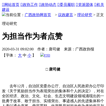

网站首页

政协工作

政协动态

委员履职

党派团体

机关
建设
当前位置：
广西政协网首页
>
议政建言
>
理论研究
> 正文
理论研究
为担当作为者点赞
2020-03-31 09:02:00 作者：唐司健 来源：广西政协报
【字体：
大
中
小
】
打印
□ 唐司健
去年12月，自治区党委办公厅、自治区人民政府办公厅印
发《关于奖励担当作为表现突出的集体和个人的决定》，对在
全区经济、政治、文化、社会、生态文明建设领域涌现出的一
批勇于改革、敢于担当、实绩突出、事迹感人的先进集体和个
人予以通令嘉奖。毋容置疑，此举既是对担当作为者的肯定与