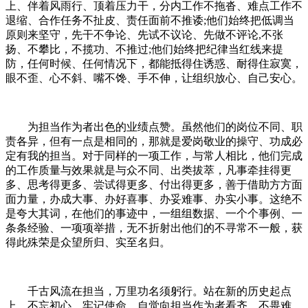
上、伴着风雨行、顶着压力干，分内工作不拖沓、难点工作不
退缩、合作任务不扯皮、责任面前不推诿;他们始终把低调当
原则来坚守，先干不争论、先试不议论、先做不评论,不张
扬、不攀比，不揽功、不推过;他们始终把纪律当红线来提
防，任何时候、任何情况下，都能抵得住诱惑、耐得住寂寞，
眼不歪、心不斜、嘴不馋、手不伸，让组织放心、自己安心。
为担当作为者出色的业绩点赞。虽然他们的岗位不同、职
责各异，但有一点是相同的，那就是爱岗敬业的操守、功成必
定有我的担当。对于同样的一项工作，与常人相比，他们完成
的工作质量与效果就是与众不同、出类拔萃，凡事牵挂得更
多、思考得更多、尝试得更多、付出得更多，善于借助方方面
面力量，办成大事、办好喜事、办妥难事、办实小事。这绝不
是夸大其词，在他们的事迹中，一组组数据、一个个事例、一
条条经验、一项项举措，无不折射出他们的不寻常不一般，获
得此殊荣是众望所归、实至名归。
千古风流在担当，万里功名须躬行。站在新的历史起点
上，不忘初心，牢记使命，自觉向担当作为者看齐，不畏难、