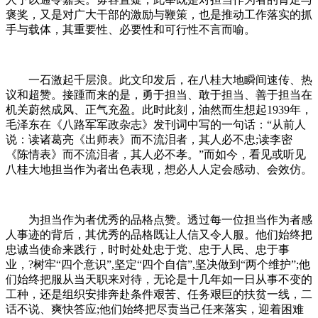
褒奖，又是对广大干部的激励与鞭策，也是推动工作落实的抓
手与载体，其重要性、必要性和可行性不言而喻。
一石激起千层浪。此文印发后，在八桂大地瞬间速传、热
议和超赞。接踵而来的是，勇于担当、敢于担当、善于担当在
机关蔚然成风、正气充盈。此时此刻，油然而生想起1939年，
毛泽东在《八路军军政杂志》发刊词中写的一句话：“从前人
说：读诸葛亮《出师表》而不流泪者，其人必不忠;读李密
《陈情表》而不流泪者，其人必不孝。”而如今，看见或听见
八桂大地担当作为者出色表现，想必人人定会感动、会效仿。
为担当作为者优秀的品格点赞。透过每一位担当作为者感
人事迹的背后，其优秀的品格既让人信又令人服。他们始终把
忠诚当使命来践行，时时处处忠于党、忠于人民、忠于事
业，?树牢“四个意识”,坚定“四个自信”,坚决做到“两个维护”;他
们始终把服从当天职来对待，无论是十几年如一日从事不变的
工种，还是组织安排奔赴条件艰苦、任务艰巨的扶贫一线，二
话不说、爽快答应;他们始终把尽责当己任来落实，迎着困难