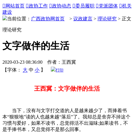

网站首页

政协工作

政协动态

委员履职

党派团体

机关
建设
当前位置：
广西政协网首页
>
议政建言
>
理论研究
> 正文
理论研究
文字做伴的生活
2020-03-23 08:36:00 作者：王西冀
【字体：
大
中
小
】
打印
王西冀：文字做伴的生活
当下，没有与文字打交道的人是越来越少了，而捧着书
本“狠狠地”读的人也越来越“落后”了。我却总是舍弃不掉这个
习惯与爱好，如果不读书，总觉得活不出滋味;如果读书，不
是手捧书本，又总觉得不是那么回事。