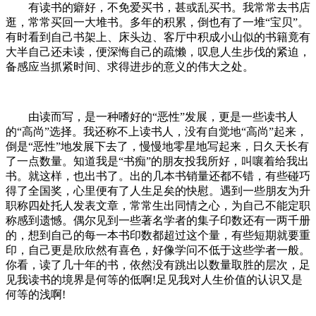
有读书的癖好，不免爱买书，甚或乱买书。我常常去书店
逛，常常买回一大堆书。多年的积累，倒也有了一堆“宝贝”。
有时看到自己书架上、床头边、客厅中积成小山似的书籍竟有
大半自己还未读，便深悔自己的疏懒，叹息人生步伐的紧迫，
备感应当抓紧时间、求得进步的意义的伟大之处。
由读而写，是一种嗜好的“恶性”发展，更是一些读书人
的“高尚”选择。我还称不上读书人，没有自觉地“高尚”起来，
倒是“恶性”地发展下去了，慢慢地零星地写起来，日久天长有
了一点数量。知道我是“书痴”的朋友投我所好，叫嚷着给我出
书。就这样，也出书了。出的几本书销量还都不错，有些碰巧
得了全国奖，心里便有了人生足矣的快慰。遇到一些朋友为升
职称四处托人发表文章，常常生出同情之心，为自己不能定职
称感到遗憾。偶尔见到一些著名学者的集子印数还有一两千册
的，想到自己的每一本书印数都超过这个量，有些短期就要重
印，自己更是欣欣然有喜色，好像学问不低于这些学者一般。
你看，读了几十年的书，依然没有跳出以数量取胜的层次，足
见我读书的境界是何等的低啊!足见我对人生价值的认识又是
何等的浅啊!