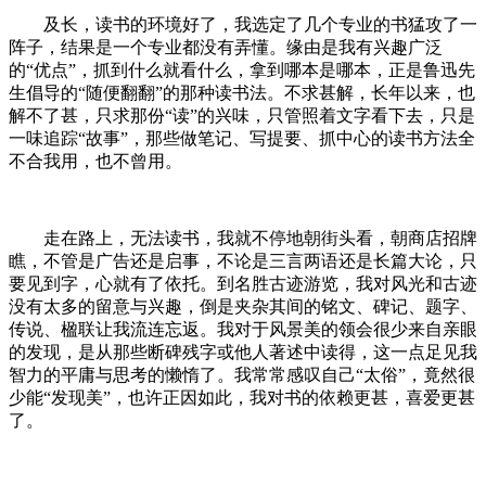
及长，读书的环境好了，我选定了几个专业的书猛攻了一
阵子，结果是一个专业都没有弄懂。缘由是我有兴趣广泛
的“优点”，抓到什么就看什么，拿到哪本是哪本，正是鲁迅先
生倡导的“随便翻翻”的那种读书法。不求甚解，长年以来，也
解不了甚，只求那份“读”的兴味，只管照着文字看下去，只是
一味追踪“故事”，那些做笔记、写提要、抓中心的读书方法全
不合我用，也不曾用。
走在路上，无法读书，我就不停地朝街头看，朝商店招牌
瞧，不管是广告还是启事，不论是三言两语还是长篇大论，只
要见到字，心就有了依托。到名胜古迹游览，我对风光和古迹
没有太多的留意与兴趣，倒是夹杂其间的铭文、碑记、题字、
传说、楹联让我流连忘返。我对于风景美的领会很少来自亲眼
的发现，是从那些断碑残字或他人著述中读得，这一点足见我
智力的平庸与思考的懒惰了。我常常感叹自己“太俗”，竟然很
少能“发现美”，也许正因如此，我对书的依赖更甚，喜爱更甚
了。