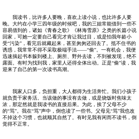
我读书，比许多人要晚，喜欢上读小说，也比许多人要
晚。大约在小学三四年级的时候吧，我的三姐常能借到一些不
容易借到的，诸如《青春之歌》《林海雪原》之类的长篇小说
回家，可她一定要自己看完才肯让我过目，或是怕我年龄小
受“污染”，看完后就藏起来，甚至匆匆还回去了。抵不住书的
诱惑，我常常不得不采取极端手法——“偷”。一有机会，我便
迅速揣起书本躲到楼上、厕所、野外去读，不到被发现，绝不
露面。有时为找到我，家里人还得全体出动。正是“偷”读，我
迎来了自己的第一次读书高潮。
我家人口多，负担重，大人都得为生活奔忙。我们小孩子
就负责干家务活。当该做的事没有去做，或是烧饭时焦味太
浓，那定然就是我读书的直接后果。为此，挨了父母不少
的“骂”。我在“骂”声中，倒也读了一些书。父母见“骂”我也改
不掉这个习惯，也就顺其自然了。有时见我有闲而不读书，倒
觉得不正常。