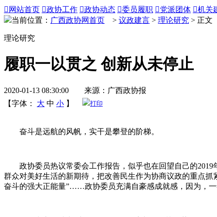

网站首页

政协工作

政协动态

委员履职

党派团体

机关
当前位置：
广西政协网首页
>
议政建言
>
理论研究
> 正文
理论研究
履职一以贯之 创新从未停止
2020-01-13 08:30:00 来源：广西政协报
【字体：
大
中
小
】
打印
奋斗是远航的风帆，实干是攀登的阶梯。
政协委员热议常委会工作报告，似乎也在回望自己的2019年
群众对美好生活的新期待，把改善民生作为协商议政的重点抓紧
奋斗的强大正能量”……政协委员充满自豪感成就感，因为，一