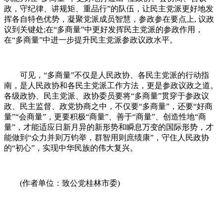
政，守纪律、讲规矩、重品行”的队伍，让民主党派更好地发
挥各自特色优势，凝聚党派成员智慧，参政参在要点上, 议政
议到关键处;在“多商量”中更好发挥民主党派的参政作用，
在“多商量”中进一步提升民主党派参政议政水平。
可见，“多商量”不仅是人民政协、各民主党派的行动指
南，是人民政协和各民主党派工作方法，更是参政议政之道。
各级政协、民主党派、政协委员要将“多商量”贯穿于参政议
政、民主监督、政党协商之中，不仅要“多商量”，还要“好商
量”“会商量”，更要积极“商量”、善于“商量”、创造性地“商
量”，才能适应日新月异的新形势和瞬息万变的国际形势，才
能做到“众力并则万钧举，群智用则庶绩康”，守住人民政协
的“初心”，实现中华民族的伟大复兴。
(作者单位：致公党桂林市委)