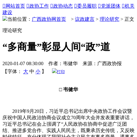

网站首页

政协工作

政协动态

委员履职

党派团体

机关
建设
当前位置：
广西政协网首页
>
议政建言
>
理论研究
> 正文
理论研究
“多商量”彰显人间“政”道
2020-01-07 08:30:00 作者：韦健华 来源：广西政协报
【字体：
大
中
小
】
打印
□ 韦健华
2019年9月20日，习近平总书记出席中央政协工作会议暨
庆祝中国人民政治协商会议成立70周年大会并发表重要讲话，
习近平总书记在会上强调了“人民政协在协商中促进广泛团
结、推进多党合作、实践人民民主，既秉承历史传统，又反映
时代特征，充分体现了我国社会主义民主有事多商量、遇事多