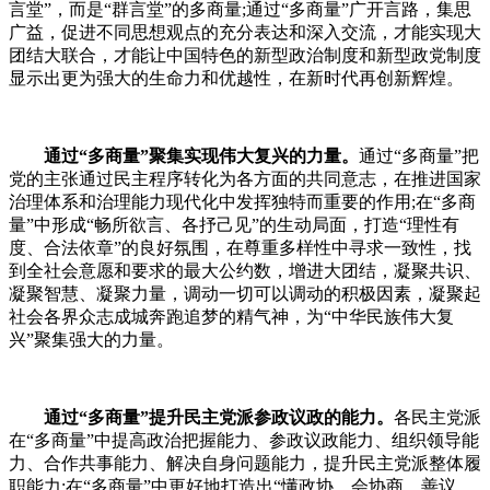
言堂”，而是“群言堂”的多商量;通过“多商量”广开言路，集思
广益，促进不同思想观点的充分表达和深入交流，才能实现大
团结大联合，才能让中国特色的新型政治制度和新型政党制度
显示出更为强大的生命力和优越性，在新时代再创新辉煌。
通过“多商量”聚集实现伟大复兴的力量。
通过“多商量”把
党的主张通过民主程序转化为各方面的共同意志，在推进国家
治理体系和治理能力现代化中发挥独特而重要的作用;在“多商
量”中形成“畅所欲言、各抒己见”的生动局面，打造“理性有
度、合法依章”的良好氛围，在尊重多样性中寻求一致性，找
到全社会意愿和要求的最大公约数，增进大团结，凝聚共识、
凝聚智慧、凝聚力量，调动一切可以调动的积极因素，凝聚起
社会各界众志成城奔跑追梦的精气神，为“中华民族伟大复
兴”聚集强大的力量。
通过“多商量”提升民主党派参政议政的能力。
各民主党派
在“多商量”中提高政治把握能力、参政议政能力、组织领导能
力、合作共事能力、解决自身问题能力，提升民主党派整体履
职能力;在“多商量”中更好地打造出“懂政协、会协商、善议