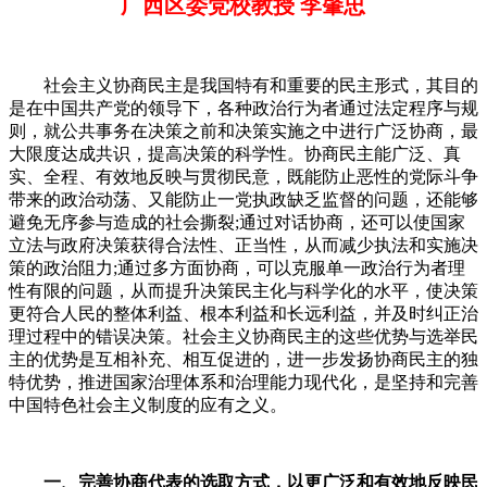
广西区委党校教授 李肇忠
社会主义协商民主是我国特有和重要的民主形式，其目的
是在中国共产党的领导下，各种政治行为者通过法定程序与规
则，就公共事务在决策之前和决策实施之中进行广泛协商，最
大限度达成共识，提高决策的科学性。协商民主能广泛、真
实、全程、有效地反映与贯彻民意，既能防止恶性的党际斗争
带来的政治动荡、又能防止一党执政缺乏监督的问题，还能够
避免无序参与造成的社会撕裂;通过对话协商，还可以使国家
立法与政府决策获得合法性、正当性，从而减少执法和实施决
策的政治阻力;通过多方面协商，可以克服单一政治行为者理
性有限的问题，从而提升决策民主化与科学化的水平，使决策
更符合人民的整体利益、根本利益和长远利益，并及时纠正治
理过程中的错误决策。社会主义协商民主的这些优势与选举民
主的优势是互相补充、相互促进的，进一步发扬协商民主的独
特优势，推进国家治理体系和治理能力现代化，是坚持和完善
中国特色社会主义制度的应有之义。
一、完善协商代表的选取方式，以更广泛和有效地反映民