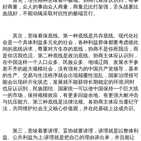
首先，理性精神意味着不极端。协商代表应认识到，有事
好商量，众人的事由众人商量，商量总比打架强，舌头战要比
血战好，不能动辄采取对抗性的极端言行。
其次，意味着保底线。第一种底线是共存底线。现代化社
会是一个具体利益多元化的社会，各种利益群体都要考虑彼此
间的底线诉求，尊重对方生存的底线，协商不是你死我活，而
是你活我也活。第二种底线是政治底线。协商主体应认识到，
在中国这样一个人口众多、民族众多、地域辽阔、发展水平参
差不齐的超大规模社会，没有强有力的中国共产党领导，基本
的生产、交易与生活秩序就会出现颠覆性混乱，国家治理很可
能会出现碎片化状态，发展就不能获得长期稳定的环境;同时
也应认识到，民族团结、国家统一可以使中国保持一个巨大统
一的市场，保持规模效应，有更多回旋余地、有更强大耐冲击
与抗压能力。第三种底线是法律法规。各协商主体应当遵纪守
法，共同维护社会主义核心价值观，并在此基础上达成共识。
第三，意味着要讲理。妥协就要讲理，讲理就是以整体利
益、公共利益为上;讲理就是把自己的理由讲出来，并且能让