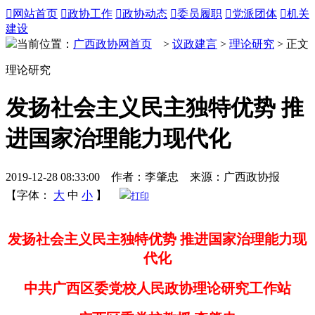

网站首页

政协工作

政协动态

委员履职

党派团体

机关
建设
当前位置：
广西政协网首页
>
议政建言
>
理论研究
> 正文
理论研究
发扬社会主义民主独特优势 推
进国家治理能力现代化
2019-12-28 08:33:00 作者：李肇忠 来源：广西政协报
【字体：
大
中
小
】
打印
发扬社会主义民主独特优势 推进国家治理能力现
代化
中共广西区委党校人民政协理论研究工作站