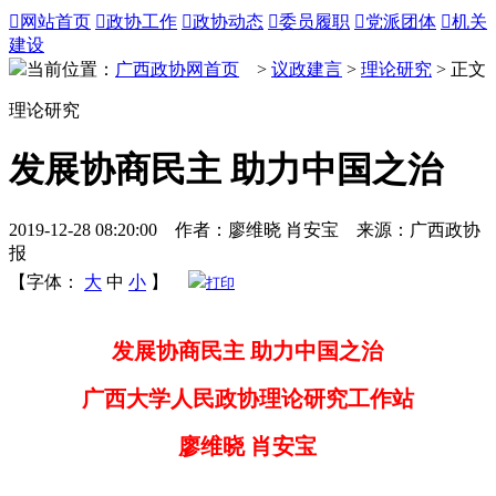

网站首页

政协工作

政协动态

委员履职

党派团体

机关
建设
当前位置：
广西政协网首页
>
议政建言
>
理论研究
> 正文
理论研究
发展协商民主 助力中国之治
2019-12-28 08:20:00 作者：廖维晓 肖安宝 来源：广西政协
报
【字体：
大
中
小
】
打印
发展协商民主 助力中国之治
广西大学人民政协理论研究工作站
廖维晓 肖安宝