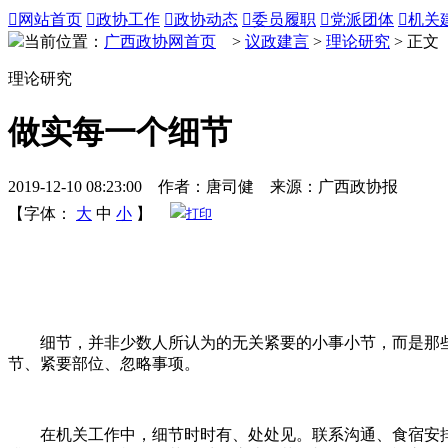

网站首页

政协工作

政协动态

委员履职

党派团体

机关
当前位置：
广西政协网首页
>
议政建言
>
理论研究
> 正文
理论研究
做实每一个细节
2019-12-10 08:23:00 作者：唐司健 来源：广西政协报
【字体：
大
中
小
】
打印
细节，并非少数人所认为的无关紧要的小事小节，而是那些
节、紧要部位、忽略事项。
在机关工作中，细节时时有、处处见。联系沟通、食宿安排