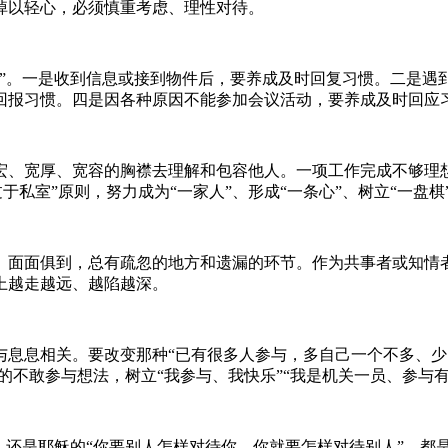
掉以轻心，必须慎重考虑、理性对待。
。一是收到信息或接到物件后，要养成及时回复习惯。二是遇
回报习惯。四是因各种原因不能参加会议活动，要养成及时回应
、宽厚、宽容的胸襟去理解和包容他人。一项工作完成不够理想
私室”原则，努力成为“一家人”、形成“一条心”、树立“一盘棋
面面俱到，总有疏忽的地方和遗漏的环节。作为共事者或知情者
上越走越远、越陷越深。
息相关。要改变那种“已有很多人参与，多自己一个不多、少自
”的不敢参与想法，树立“我参与、我快乐”“我是机关一员、参与
还是耶稣的“你要别人怎样对待你，你就要怎样对待别人”，都