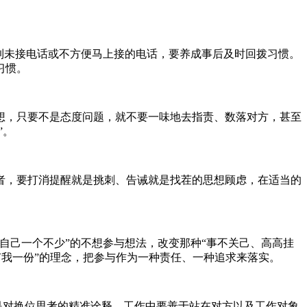
到未接电话或不方便马上接的电话，要养成事后及时回拨习惯。
习惯。
，只要不是态度问题，就不要一味地去指责、数落对方，甚至
”。
，要打消提醒就是挑刺、告诫就是找茬的思想顾虑，在适当的
己一个不少”的不想参与想法，改变那种“事不关己、高高挂
有我一份”的理念，把参与作为一种责任、一种追求来落实。
是对换位思考的精准诠释。工作中要善于站在对方以及工作对象