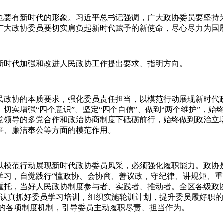
要有新时代的形象。习近平总书记强调，广大政协委员要坚持为
广大政协委员要切实肩负起新时代赋予的新使命，尽心尽力为国
时代加强和改进人民政协工作提出要求、指明方向。
政协的本质要求，强化委员责任担当，以模范行动展现新时代政
切实增强“四个意识”、坚定“四个自信”、做到“两个维护”，
党领导的多党合作和政治协商制度下砥砺前行，始终做到政治立
事、廉洁奉公等方面的模范作用。
以模范行动展现新时代政协委员风采，必须强化履职能力。政协
学习，自觉践行“懂政协、会协商、善议政，守纪律、讲规矩、重
重托，当好人民政协制度参与者、实践者、推动者。全区各级政
;认真抓好委员学习培训，组织实施轮训计划，提升委员履好职的
当的各项制度机制，引导委员主动履职尽责、担当作为。