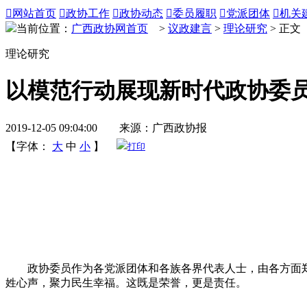

网站首页

政协工作

政协动态

委员履职

党派团体

机关
当前位置：
广西政协网首页
>
议政建言
>
理论研究
> 正文
理论研究
以模范行动展现新时代政协委
2019-12-05 09:04:00 来源：广西政协报
【字体：
大
中
小
】
打印
政协委员作为各党派团体和各族各界代表人士，由各方面郑重
姓心声，聚力民生幸福。这既是荣誉，更是责任。