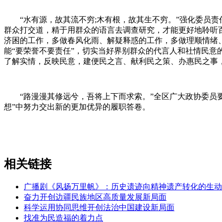
“水有源，故其流不穷;木有根，故其生不穷。”强化委员责
群众打交道，精于用群众的语言去调查研究，才能更好地聆听
济困的工作，多做春风化雨、解疑释惑的工作，多做理顺情绪、
能“要荣誉不要责任”，切实当好界别群众的代言人和社情民意
了解实情，反映民意，建便民之言、献利民之策、办惠民之事
“路漫漫其修远兮，吾将上下而求索。”全区广大政协委员要
想”中努力交出新的更加优异的履职答卷。
相关链接
广播剧《风扬万里帆》：历史遗迹向精神遗产转化的生动
奋力开创边疆民族地区高质量发展新局面
科学运用协同思维开创法治中国建设新局面
找准为民造福的着力点