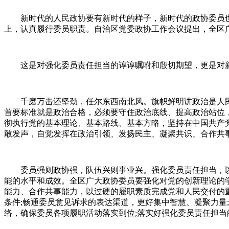
新时代的人民政协要有新时代的样子，新时代的政协委员也
上，认真履行委员职责。自治区党委政协工作会议提出，全区
这是对强化委员责任担当的谆谆嘱咐和殷切期望，更是对新
千磨万击还坚劲，任尔东西南北风。旗帜鲜明讲政治是人民
首要标准就是政治合格，必须要守住政治底线、提高政治站位，
彻执行党的基本理论、基本路线、基本方略，坚持在中国共产
敢发声，自觉发挥在政治引领、发扬民主、凝聚共识、合作共
委员强则政协强，队伍兴则事业兴。强化委员责任担当，
能的水平和成效。全区广大政协委员要强化对党的创新理论的
能力、合作共事能力，以过硬的履职素质完成党和人民交付的
条件;畅通委员意见诉求的表达渠道，更好集中智慧、凝聚力量
络，确保委员各项履职活动落实到位;落实好强化委员责任担