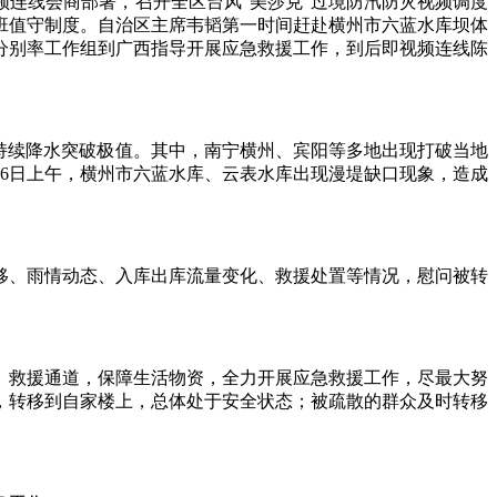
连线会商部署，召开全区台风“美莎克”过境防汛防灾视频调度
班值守制度。自治区主席韦韬第一时间赶赴横州市六蓝水库坝体
分别率工作组到广西指导开展应急救援工作，到后即视频连线陈
持续降水突破极值。其中，南宁横州、宾阳等多地出现打破当地
，7月6日上午，横州市六蓝水库、云表水库出现漫堤缺口现象，造成
、雨情动态、入库出库流量变化、救援处置等情况，慰问被转
救援通道，保障生活物资，全力开展应急救援工作，尽最大努
，转移到自家楼上，总体处于安全状态；被疏散的群众及时转移