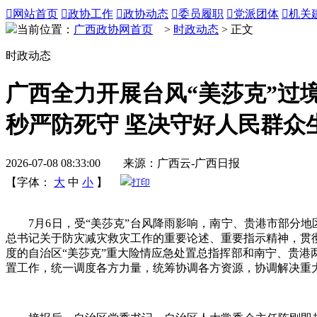

网站首页

政协工作

政协动态

委员履职

党派团体

机关
当前位置：
广西政协网首页
>
时政动态
> 正文
时政动态
广西全力开展台风“美莎克”过
秒严防死守 坚决守好人民群众
2026-07-08 08:33:00 来源：广西云-广西日报
【字体：
大
中
小
】
打印
7月6日，受“美莎克”台风降雨影响，南宁、贵港市部分地
总书记关于防灾减灾救灾工作的重要论述、重要指示精神，贯
度的自治区“美莎克”重大险情应急处置总指挥部和南宁、贵
置工作，统一调度各方力量，统筹协调各方资源，协调解决重