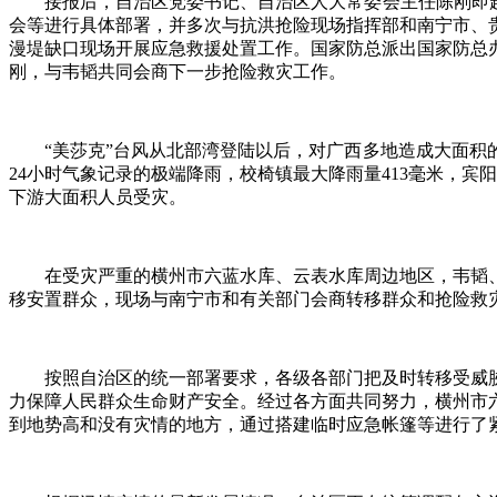
接报后，自治区党委书记、自治区人大常委会主任陈刚即赶赴
会等进行具体部署，并多次与抗洪抢险现场指挥部和南宁市、
漫堤缺口现场开展应急救援处置工作。国家防总派出国家防总
刚，与韦韬共同会商下一步抢险救灾工作。
“美莎克”台风从北部湾登陆以后，对广西多地造成大面积的
24小时气象记录的极端降雨，校椅镇最大降雨量413毫米，宾阳
下游大面积人员受灾。
在受灾严重的横州市六蓝水库、云表水库周边地区，韦韬、
移安置群众，现场与南宁市和有关部门会商转移群众和抢险救
按照自治区的统一部署要求，各级各部门把及时转移受威胁
力保障人民群众生命财产安全。经过各方面共同努力，横州市
到地势高和没有灾情的地方，通过搭建临时应急帐篷等进行了