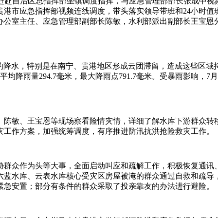
自治区总指挥部坐镇调度指挥，与应急管理部部长张成中视频
贵港市应急指挥部视频连线调度，带头落实领导带班和24小时值
办公室主任、应急管理部副部长陈敏，水利部派出副部长王宝恩
降水，特别是在南宁、贵港地区形成云团滞留，造成这些区域
平均降雨量294.7毫米，最大降雨点791.7毫米。受暴雨影响
陈敏、王宝恩等现场察看险情灾情，详细了解水库下游群众转移
灾工作方案，加强统筹调度，有序推进防汛抗洪抢险救灾工作。
群众作为头等大事，全面启动叫应和疏解工作，积极恢复通讯、
六蓝水库、云表水库核心受灾区房屋被淹的群众通过自救和疏导
紧急安置；部分有条件的群众采取了投亲靠友的办法进行避险。