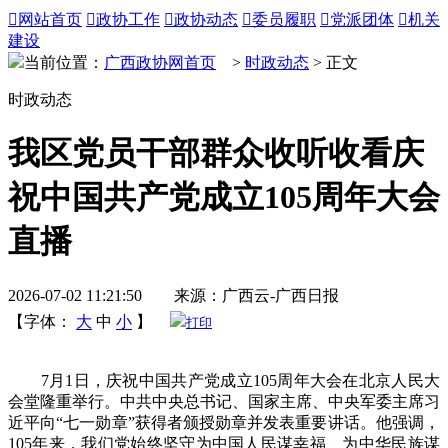

网站首页

政协工作

政协动态

委员履职

党派团体

机关
建设
当前位置：
广西政协网首页
>
时政动态
> 正文
时政动态
我区党员干部群众收听收看庆
祝中国共产党成立105周年大会
直播
2026-07-02 11:21:50 来源：广西云-广西日报
【字体：
大
中
小
】
打印
7月1日，庆祝中国共产党成立105周年大会在北京人民大
会堂隆重举行。中共中央总书记、国家主席、中央军委主席习
近平向“七一勋章”获得者颁授勋章并发表重要讲话。他强调，
105年来，我们党始终坚守为中国人民谋幸福、为中华民族谋