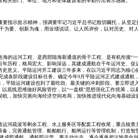
各相关部门、单位、地方和全体建设者的辛勤付出表示感谢。
指示批示精神，强调要牢记习近平总书记殷切嘱托，从坚定拥护
干为要、创新为魂，用业绩说话、让人民评价，以对历史、对
的运河工程、是西部陆海新通道的骨干工程、是有机衔接“一
百年历程，格局宏大、影响深远，其建成通航在千年运河史、促
历史意义。平陆运河开工建设三年多来，在以习近平同志为核心
完成各阶段建设目标任务。确定今年9月平陆运河正式建成通航
到来，平陆运河建设也到了最吃劲、最关键的冲刺阶段。要立即进
，以底线思维做好风险管控，以“一盘棋”思想强化工作统筹，
契机，加快完善向海经济空间布局，加快推进现代化向海基础设施
运河疏浚等剩余工程、水上服务区等配套工程收尾，重点核查主
筹备，完善通航管理、船舶航行、船闸运行等管理机制，打造智
建成即通航、通航即运营。要主动出击，逐企逐单把运输意向