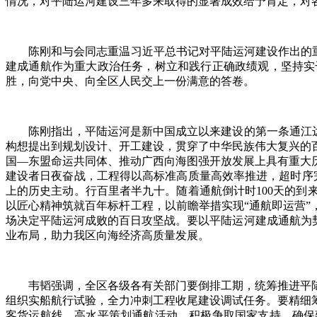
情况，对平陆运河建设三年多来取得的显著成效给予肯定，对
陈刚和与会同志重温习近平总书记对平陆运河建设作出的重要
建成通航作为重大政治任务，树立和践行正确政绩观，坚持实
胜，向党中央、向全区人民交上一份满意的答卷。
陈刚指出，平陆运河是新中国成立以来建设的第一条通江达海
构想提出到规划设计、开工建设，贯穿了中华民族伟大复兴的
国—东盟命运共同体、推动广西向海图强开放发展上具有重大
建设者日夜奋战，工程得以高标准高质量高效率推进，超时序
上的历史主动。行百里者半九十。随着通航倒计时100天的
以匠心精神筑就百年标杆工程，以前瞻举措实现“通航即运营”
场决定平陆运河成败的百日攻坚战。要以平陆运河建成通航为
业布局，助力我区向海经济高质量发展。
韦韬强调，全区各级各有关部门要倒排工期，统筹推进平陆
组织实船航行试验，全力冲刺工程收尾建设调试任务。要精细
客货运航线，高水平策划通航活动，积极争取国家支持，确保