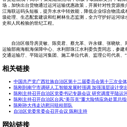
场，加快出台货物通过运河运输优惠政策，开展针对性货源推
江海联运码头短板，提升水水中转效能，降低企业综合物流成
圾处理、生态配套建设和红树林生态监测，全力守护好运河绿
史和人民检验的世纪工程。
自治区领导房灵敏、陈奕君、蔡允革、许永锞、张晓钦、周
运输部南海航海保障中心、水利部珠江水利委负责同志，参建
交通运输厅、平陆运河集团、施工单位代表、监理公司代表、
相关链接
中国共产党广西壮族自治区第十二届委员会第十三次全体
陈刚到南宁市调研人工智能发展时强调 加强顶层设计突
陈刚主持召开自治区党委书记专题会议 研究调度平陆运
陈刚主持召开自治区台风“美莎克”重大险情应急处置总指
陈刚孙大伟走访慰问驻桂部队
自治区党委常委会召开会议 陈刚主持
网站链接