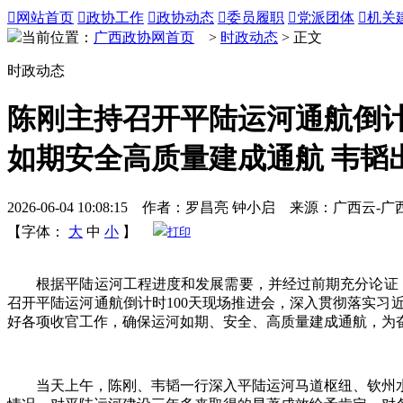

网站首页

政协工作

政协动态

委员履职

党派团体

机关
当前位置：
广西政协网首页
>
时政动态
> 正文
时政动态
陈刚主持召开平陆运河通航倒计
如期安全高质量建成通航 韦韬
2026-06-04 10:08:15 作者：罗昌亮 钟小启 来源：广西云-
【字体：
大
中
小
】
打印
根据平陆运河工程进度和发展需要，并经过前期充分论证，自
召开平陆运河通航倒计时100天现场推进会，深入贯彻落实
好各项收官工作，确保运河如期、安全、高质量建成通航，为
当天上午，陈刚、韦韬一行深入平陆运河马道枢纽、钦州水