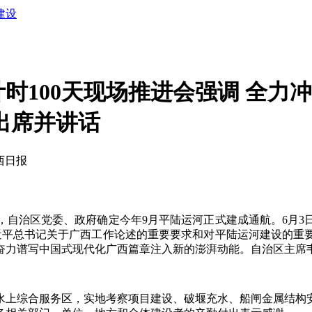
建设
时100天现场推进会强调 全力
出席并讲话
广西日报
治区党委、政府确定今年9月平陆运河正式建成通航。6月3
习近平总书记关于广西工作论述的重要要求和对平陆运河建设的重
奋力谱写中国式现代化广西篇章注入新的澎湃动能。自治区主席
上综合服务区，实地考察项目建设、破堰充水、船闸金属结构安