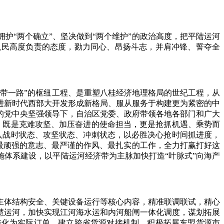
“两个确立”、坚决做到“两个维护”的政治高度，把平陆运河
人民高度负责的态度，勠力同心、昂扬斗志，并肩冲锋、誓夺全
带一路”的枢纽工程、是重塑八桂经济地理格局的世纪工程，从
进新时代西部大开发形成新格局、服从服务于构建更为紧密的中
的党中央坚强领导下，自治区党委、政府带领各地各部门和广大
，既是克难攻坚、加压奋进的使命担当，更是抢抓机遇、乘势而
入战时状态、攻坚状态、冲刺状态，以必胜决心抢时间抓进度，
以最顽强的意志、最严谨的作风、最扎实的工作，全力打赢打好这
体系建设，以平陆运河经济带为主脉加快打造“叶脉式”向海产
体结构安全、关键设备运行等核心内容，精准联调联试，精心
慧运河，加快实现江河海水运和内河船闸一体化调度，谋划拓展
转化为实际订单，建立跨省货源对接机制，积极拓展东盟货源市