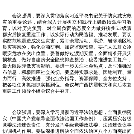
会议强调，要深入贯彻落实习近平总书记关于防灾减灾救
灾的重要论述，结合深入开展树立和践行正确政绩观学习教
育，以对历史负责、对全局负责的态度全力做好柳州5.2级震
群灾后恢复重建工作，以实际行动为民造福、推动发展。要切
实防范地震造成次生灾害，紧盯余震活动、洪涝、岩溶地区地
质灾害风险，强化会商研判、加密监测预警。要把人民群众冷
暖安危放在突出位置，妥善做好过渡期安置，全面精准开展灾
损核查，做好自建房安全隐患排查整治，稳妥推进复工复产，
最大限度降低灾害影响。要进一步关注社会热点，及时准确发
布信息，积极回应社会关切。要坚持实事求是、因地制宜、量
力而行、高效推进，强化业务指导、资源保障、全方位支持，
把各项任务抓细抓实抓到位。会议与广西抗震救灾和灾后恢复
重建工作领导小组会议合并召开。
会议强调，要深入学习贯彻习近平法治思想，全面贯彻落
实《中国共产党领导全面依法治国工作条例》，压紧压实各级
党委法治建设责任，充分发挥各级党委政法委、法治建设议事
协调机构作用。要纵深推进解决全面依法治区八个方面突出问