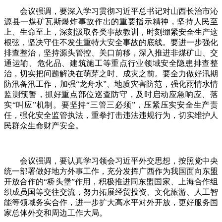
会议强调，要深入学习贯彻习近平总书记对山西长治市沁
源县一煤矿瓦斯爆炸事故作出的重要指示精神，坚持人民至
上、生命至上，深刻汲取各类事故教训，时刻绷紧安全生产这
根弦，坚决守住不发生重特大安全事故的底线。要进一步强化
排查整治，坚持源头管控、关口前移，深入推进非煤矿山、交
通运输、危化品、建筑施工等重点行业领域安全隐患排查整
治，切实把问题解决在萌芽之时、成灾之前。要全力做好汛期
防汛备汛工作，加强“龙舟水”、地质灾害防范，强化雨情水情
监测预警，抓好重点部位巡查防守，及时启动应急响应、落
实“叫应”机制。要坚持“三管三必须”，压紧压实安全生产责
任，强化安全监管执法，重拳打击违法违规行为，切实维护人
民群众生命财产安全。
会议强调，要认真学习领会习近平外交思想，按照党中央
统一部署做好地方外事工作，充分发挥广西作为我国面向东盟
开放合作的“桥头堡”作用，积极推进同东盟国家、上海合作组
织成员国等交往交流，努力拓展经贸投资、文化旅游、人工智
能等领域务实合作，进一步扩大高水平对外开放，更好服务国
家总体外交和周边工作大局。