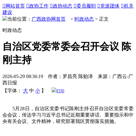

网站首页

政协工作

政协动态

委员履职

党派团体

机关
建设
当前位置：
广西政协网首页
>
时政动态
> 正文
时政动态
自治区党委常委会召开会议 陈
刚主持
2026-05-29 08:36:19 作者：罗昌亮 陈贻泽 来源：广西云-广
西日报
【字体：
大
中
小
】
打印
5月28日，自治区党委书记陈刚主持召开自治区党委常委
会会议，传达学习习近平总书记近期重要讲话、重要指示和中
央有关会议、文件精神，研究部署我区贯彻落实措施。