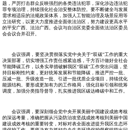
题，严厉打击群众反映强烈的各类违法犯罪，深化涉边违法犯
罪专项治理，持续强化社会治安整体防控。要不断健全与发展
需求相适应的法规政策体系，加强人工智能治理及场景应用等
立法研究，以更大力度推进全面依法治区，努力建设更高水平
的平安广西、法治广西。会议与自治区党委全面依法治区委员
会会议合并召开。
会议强调，要坚决贯彻落实党中央关于“双碳”工作的重大
决策部署，切实增强工作责任感紧迫感，千方百计做好全社会
节能降碳工作，以务实举措破解我区“双碳”工作突出问题，坚
持目标刚性约束，更好统筹发展和节能降碳，推进严控一批、
压减一批、升级改造一批、引进一批优质企业项目，持续优化
能源结构。要形成更加有力的工作格局，强化目标引领和统筹
调度，加强分类指导督导，扎实推进我区碳达峰碳中和工作。
会议强调，要深刻领会党中央开展美丽中国建设成效考核
的深远考量，准确把握从污染防治攻坚战成效考核到美丽中国
建设成效考核的重要转变，对标对表全面改进提升我区生态环
境保护工作。要坚决有力抓好中央生态环境保护督察组指出问