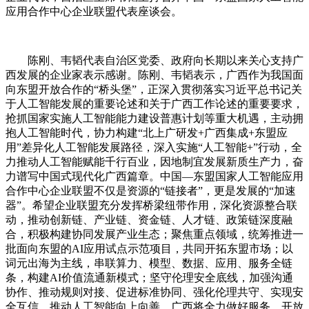
应用合作中心企业联盟代表座谈会。
陈刚、韦韬代表自治区党委、政府向长期以来关心支持广
西发展的企业家表示感谢。陈刚、韦韬表示，广西作为我国面
向东盟开放合作的“桥头堡”，正深入贯彻落实习近平总书记关
于人工智能发展的重要论述和关于广西工作论述的重要要求，
抢抓国家实施人工智能能力建设普惠计划等重大机遇，主动拥
抱人工智能时代，协力构建“北上广研发+广西集成+东盟应
用”差异化人工智能发展路径，深入实施“人工智能+”行动，全
力推动人工智能赋能千行百业，因地制宜发展新质生产力，奋
力谱写中国式现代化广西篇章。中国—东盟国家人工智能应用
合作中心企业联盟不仅是资源的“链接者”，更是发展的“加速
器”。希望企业联盟充分发挥桥梁纽带作用，深化资源整合联
动，推动创新链、产业链、资金链、人才链、政策链深度融
合，积极构建协同发展产业生态；聚焦重点领域，统筹推进一
批面向东盟的AI应用试点示范项目，共同开拓东盟市场；以
词元出海为主线，串联算力、模型、数据、应用、服务全链
条，构建AI价值流通新模式；坚守伦理安全底线，加强沟通
协作、推动规则对接、促进标准协同、强化伦理共守、实现安
全互信，推动人工智能向上向善。广西将全力做好服务，开放