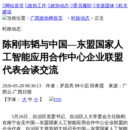

网站首页

政协工作

政协动态

委员履职

党派团体

机关
建设
当前位置：
广西政协网首页
>
时政动态
> 正文
时政动态
陈刚韦韬与中国—东盟国家人
工智能应用合作中心企业联盟
代表会谈交流
2026-05-28 08:30:13 作者：罗昌亮 钟小启 田希霞 来源：广
西云-广西日报
【字体：
大
中
小
】
打印
5月26日，自治区党委书记、自治区人大常委会主任陈刚
在南宁会见中国—东盟国家人工智能应用合作中心企业联盟的
企业代表，自治区主席韦韬主持召开中国—东盟国家人工智能