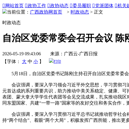

网站首页

政协工作

政协动态

委员履职

党派团体

机关
当前位置：
广西政协网首页
>
时政动态
> 正文
时政动态
自治区党委常委会召开会议 陈
2026-05-19 09:43:06 来源：广西云-广西日报
【字体：
大
中
小
】
打印
5月18日，自治区党委书记陈刚主持召开自治区党委常委会
会议强调，要深入学习领会习近平外交思想，学习贯彻习近平
元首达成的系列重要共识，助力推动中美关系稳定、健康、可
表团、蒙大拿大学学生代表团等会见交流成果，扎实推动我区
同东盟国家、共建“一带一路”国家等的友好交往和务实合作，
会议强调，要深入学习贯彻习近平总书记就推动哲学社会科
持“两个结合”、着眼“两个大局”，积极发挥广西所能，推出