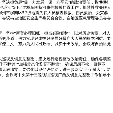
决担负起“促一方发展、保一方平安”的政治责任，将“时时
环江“5·16”过桥车辆坠河事件救援处置工作，抓紧搜救失联人
州市柳南区5.2级地震失联人员核查搜救、伤员救治、受灾群
。会议与自治区安全生产委员会会议、自治区应急管理委员会会
，坚持“新官必理旧账、担当必除积弊”，以对历史负责、对人
历史矛盾，努力实现好维护好发展好最广大人民的根本利益。要
官僚主义，努力为人民出政绩、以实干出政绩。会议与自治区党
巡视反馈意见整改，坚决履行巡视整改政治责任，确保各项整
作不翻篇”“加强常态化监督不翻篇”，确保思想不松、目标不
见底清零。要强化以巡促改促治，进一步落实“四个融入”，结
效。会议与中央第十三巡视组巡视广西反馈意见整改工作领导小