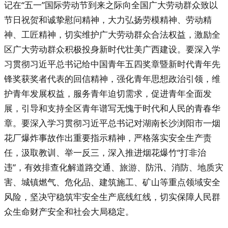
记在
“五一”国际劳动节到来之际向全国广大劳动群众致以
节日祝贺和诚挚慰问精神，大力弘扬劳模精神、劳动精
神、工匠精神，切实维护广大劳动群众合法权益，激励全
区广大劳动群众积极投身新时代壮美广西建设。
要
深入
学
习贯彻习近平总书记
给中国青年五四奖章暨新时代青年先
锋奖获奖者代表的回信精神，强化青年思想政治引领，维
护青年发展权益，服务青年迫切需求，促进青年全面发
展，引导和支持全区青年谱写无愧于时代和人民的青春华
章。
要
深入
学习贯彻习近平总书记对湖南长沙浏阳市一烟
花厂爆炸事故作出重要指示精神，
严格落实安全生产责
任，汲取教训、举一反三，深入推进烟花爆竹
“打非治
违”，有效排查化解道路交通、旅游、防汛、消防、地质灾
害、城镇燃气、危化品、建筑施工、矿山等重点领域安全
风险，
坚决守稳筑牢安全生产底线红线
，切实保障人民群
众生命财产安全和社会大局稳定
。