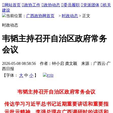

网站首页

政协工作

政协动态

委员履职

党派团体

机关
建设
当前位置：
广西政协网首页
>
时政动态
> 正文
时政动态
韦韬主持召开自治区政府常务
会议
2026-05-08 08:58:56 作者：钟小启 龚文颖 来源：广西云-广
西日报
【字体：
大
中
小
】
打印
韦韬主持召开自治区政府常务会议
传达学习习近平总书记近期重要讲话和重要指
示批示精神，李强总理在广西调研时的讲话和