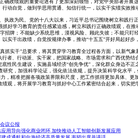
正确政绩观的重要论述有了更加深刻领悟，对党中央部署开展
、行动自觉，做到学思用贯通、知信行统一，以实干实绩实效推
执政为民。党的十八大以来，习近平总书记围绕树立和践行正
强抓好学习教育的责任感紧迫感，树立和践行正确政绩观，在推动
金字招牌；不能缺少系统思维，漠视风险、顾此失彼；不能只盯
、以实干出政绩，自觉按规律办事，推动“十五五”开好局起好步
抓实干”总要求，将其贯穿学习教育全过程各方面，以新气象新
好执行者、行动派、实干家，把国家战略、市场需求和广西优势结
兜底性民生建设，实施县域经济“创先争优”，深化群众身边不
调查研究，加强科学论证，强化依法依规，提升决策科学化水平，
同力，精准把握各项政策界限和尺度，把工作抓得更加具体、更
政绩观，将开展学习教育与抓好中心工作紧密结合起来，切实把
会议公报
出应用导向强化商业闭环 加快推动人工智能创新发展应用
河建成通航和向海经济高质量发展 韦韬出席并讲话