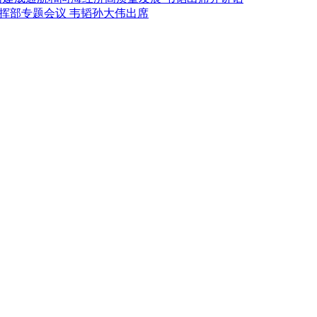
挥部专题会议 韦韬孙大伟出席