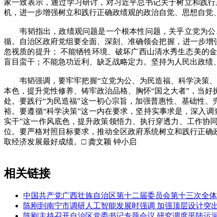
家一致表示，通过学习研讨，对习近平总书记关于树立和践行
机，进一步增强树立和践行正确政绩观的政治自觉、思想自觉
韦韬指出，政绩观问题是一个根本性问题，关乎立党为公、
循。自治区政府党组要全面、深刻、准确领会把握，进一步增
忽视质的提升； 不能牺牲环境、破坏广西山清水秀生态美的
盲目蛮干；不能急功近利、缺乏战略定力。坚持为人民出政绩
韦韬强调，要牢牢把握“立党为公、为民造福、科学决策、真
本色，提升党性修养、铸牢政治品格、胸怀“国之大者”，当
处。要践行“为民造福”这一初心宗旨，加强普惠性、基础性、
裕。要遵循“科学决策”这一内在要求，坚持实事求是，深入
实干”这一作风底色，提升政策领悟力、执行穿透力、工作协
位。要严格对照目标要求，推动全区政府系统树立和践行正确
取经济发展最好成绩。□ 龚文颖 钟小启
相关链接
中国共产党广西壮族自治区第十二届委员会第十三次全体
陈刚到南宁市调研人工智能发展时强调 加强顶层设计突
陈刚主持召开自治区党委书记专题会议 研究调度平陆运