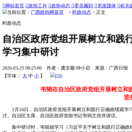

网站首页

政协工作

政协动态

委员履职

党派团体

机关
当前位置：
广西政协网首页
>
时政动态
> 正文
时政动态
自治区政府党组开展树立和践行
学习集中研讨
2026-03-25 08:25:00 作者：龚文颖 钟小启 来源：广西日报
【字体：
大
中
小
】
打印
韦韬在自治区政府党组开展树立和践
坚
3月24日，自治区政府党组开展树立和践行正确政绩观学习教
讨。自治区主席、自治区政府党组书记韦韬主持并讲话。
集中研讨时，韦韬就学习《习近平关于树立和践行正确政绩