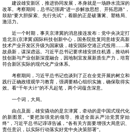
建设雄安新区，推进协同发展，本身就是一场静水流深的
改革。考察期间，总书记强调“进一步解放思想、开拓思路”，
鼓励“要大胆探索、先行先试”，着眼的正是破藩篱、塑格局、
激活力。
近一个时期，事关京津冀的消息接连发布：党中央决定打
造北京(京津冀)国际科技创新中心，国务院批复同意雄安高新
技术产业开发区升级为国家级，雄安国际空港正式投用……革
故鼎新，谋深虑远。习近平总书记要求雄安抓住机遇，推动科
技创新与产业创新深度融合，因地制宜发展新质生产力，培育
符合新区实际的现代化产业体系。
考察期间，习近平总书记也谈到了正在全党开展的树立和
践行正确政绩观学习教育，强调要精心组织实施，确保取得实
效。看“千年大计”的不凡起笔，两个词蕴含深意。
一个词，大局。
由点及面，雄安撬动的是京津冀，牵动的是中国式现代化
的新图景。“要把加强党的领导、推进全面从严治党贯穿始
终”，习近平总书记谆谆告诫，“各有关方面要增强大局意识、
责任意识，以实际行动落实好党中央决策部署”。