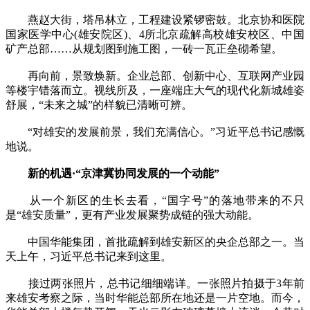
燕赵大街，塔吊林立，工程建设紧锣密鼓。北京协和医院
国家医学中心(雄安院区)、4所北京疏解高校雄安校区、中国
矿产总部……从规划图到施工图，一砖一瓦正垒砌希望。
再向前，景致焕新。企业总部、创新中心、互联网产业园
等楼宇错落而立。视线所及，一座端庄大气的现代化新城雄姿
舒展，“未来之城”的样貌已清晰可辨。
“对雄安的发展前景，我们充满信心。”习近平总书记感慨
地说。
新的机遇·“京津冀协同发展的一个动能”
从一个新区的生长去看，“国字号”的落地带来的不只
是“雄安质量”，更有产业发展聚势成链的强大动能。
中国华能集团，首批疏解到雄安新区的央企总部之一。当
天上午，习近平总书记来到这里。
接过两张照片，总书记细细端详。一张照片拍摄于3年前
来雄安考察之际，当时华能总部所在地还是一片空地。而今，