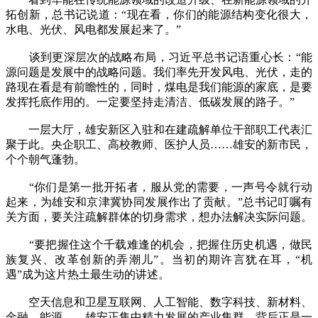
拓创新，总书记说道：“现在看，你们的能源结构变化很大，
水电、光伏、风电都发展起来了。”
谈到更深层次的战略布局，习近平总书记语重心长：“能
源问题是发展中的战略问题。我们率先开发风电、光伏，走的
路现在看是有前瞻性的，同时，煤电是我们能源的家底，是要
发挥托底作用的。一定要坚持走清洁、低碳发展的路子。”
一层大厅，雄安新区入驻和在建疏解单位干部职工代表汇
聚于此。央企职工、高校教师、医护人员……雄安的新市民，
个个朝气蓬勃。
“你们是第一批开拓者，服从党的需要，一声号令就行动
起来，为雄安和京津冀协同发展作出了贡献。”总书记叮嘱有
关方面，要关注疏解群体的切身需求，想办法解决实际问题。
“要把握住这个千载难逢的机会，把握住历史机遇，做民
族复兴、改革创新的弄潮儿”。当初的期许言犹在耳，“机
遇”成为这片热土最生动的讲述。
空天信息和卫星互联网、人工智能、数字科技、新材料、
金融、能源……雄安正集中精力发展的产业集群，背后正是一