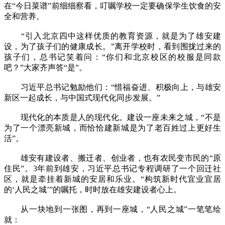
在“今日菜谱”前细细察看，叮嘱学校一定要确保学生饮食的安
全和营养。
“引入北京四中这样优质的教育资源，就是为了雄安建
设，为了孩子们的健康成长。”离开学校时，看到围拢过来的
孩子们，总书记笑着问：“你们和北京校区的校服是同款
吧？”大家齐声答“是”。
习近平总书记勉励他们：“惜福奋进、积极向上，与雄安
新区一起成长，与中国式现代化同步发展。”
现代化的本质是人的现代化。建设一座未来之城，“不是
为了一个漂亮新城，而恰恰建新城是为了老百姓过上更好生
活”。
雄安有建设者、搬迁者、创业者，也有农民变市民的“原
住民”。3年前到雄安，习近平总书记专程调研了一个回迁社
区，就是牵挂着新城的安居和乐业。“构筑新时代宜业宜居
的‘人民之城’”的嘱托，时时放在雄安建设者心上。
从一块地到一张图，再到一座城，“人民之城”一笔笔绘
就：