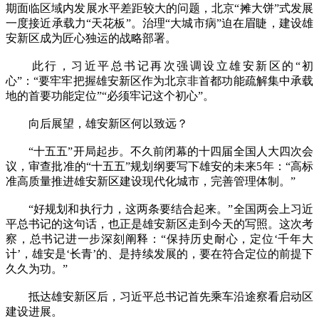
期面临区域内发展水平差距较大的问题，北京“摊大饼”式发展
一度接近承载力“天花板”。治理“大城市病”迫在眉睫，建设雄
安新区成为匠心独运的战略部署。
此行，习近平总书记再次强调设立雄安新区的“初
心”：“要牢牢把握雄安新区作为北京非首都功能疏解集中承载
地的首要功能定位”“必须牢记这个初心”。
向后展望，雄安新区何以致远？
“十五五”开局起步。不久前闭幕的十四届全国人大四次会
议，审查批准的“十五五”规划纲要写下雄安的未来5年：“高标
准高质量推进雄安新区建设现代化城市，完善管理体制。”
“好规划和执行力，这两条要结合起来。”全国两会上习近
平总书记的这句话，也正是雄安新区走到今天的写照。这次考
察，总书记进一步深刻阐释：“保持历史耐心，定位‘千年大
计’，雄安是‘长青’的、是持续发展的，要在符合定位的前提下
久久为功。”
抵达雄安新区后，习近平总书记首先乘车沿途察看启动区
建设进展。