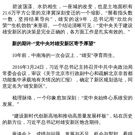
碧波荡漾、水韵相生，一座城的改变，也是土地面积有
21.6万平方公里的京津冀深刻变迁的一个缩影。“掰着指头数
一数，坚持结果导向”，雄安的这9年，总书记用“欣欣向
荣”“生机勃勃”来形容。一个结论清晰可见：“党中央关于建设
雄安新区的决策是完全正确的，各方面工作是扎实有效的。”
新的期许·“党中央对雄安新区寄予厚望”
10年前，中南海的一次会议上，“雄安”孕育而生。
2016年3月24日，习近平总书记主持召开中共中央政治局
常委会会议，审议《关于北京市行政副中心和疏解北京非首都
功能集中承载地有关情况的汇报》，确定了新区规划选址，同
意定名为“雄安新区”。
梳理脉络，一个印象愈加深刻：“党中央始终心系雄安的
发展。”
“建设新时代创新高地和推动高质量发展样板”，站在历史
的新方位，习近平总书记对雄安新区饱含期待。
座谈会上，成绩与问题、发展与不足、机会与掣肘，看得