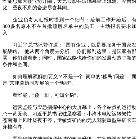
华能总部大楼气势开阔，天光云影在玻璃幕墙上流淌。今昔对
比，昼夜不息的奋进尽含其间。
企业负责人汇报时提到一个细节：疏解工作开始后，有
300多名原本不在首批疏解名单中的员工，主动报名要求加
入。
习近平总书记赞许道：“国有企业，就是要服务于国家发
展战略。”他从两个角度去分析：“你们搬到这里，是国家有部
署，你们跟着走；同时，国家战略也给你们的发展创造了新的
条件和空间。”
如何理解疏解的要义？不是一个“简单的‘移民’问题”，而
是“京津冀协同发展的一个动能”。
看华能，“窥一斑，可知全豹”。
运营监控与应急指挥中心的大屏幕上，各个站点的运行动
态一览无余。习近平总书记驻足察看：小湾水电站运转繁忙，
苍南海上风叶昼夜不停，伊敏煤矿内的无人驾驶重型采矿卡车
穿梭有序。
看到华能在传统能源领域的改造升级、在新能源领域的开