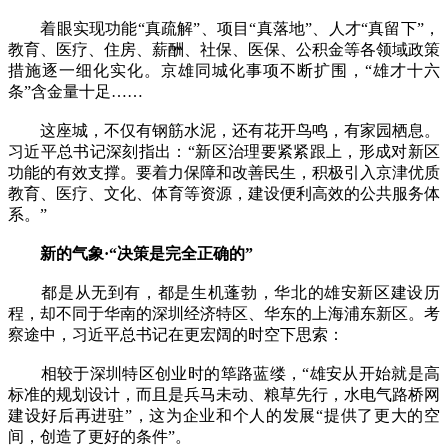
着眼实现功能“真疏解”、项目“真落地”、人才“真留下”，
教育、医疗、住房、薪酬、社保、医保、公积金等各领域政策
措施逐一细化实化。京雄同城化事项不断扩围，“雄才十六
条”含金量十足……
这座城，不仅有钢筋水泥，还有花开鸟鸣，有家园栖息。
习近平总书记深刻指出：“新区治理要紧紧跟上，形成对新区
功能的有效支撑。要着力保障和改善民生，积极引入京津优质
教育、医疗、文化、体育等资源，建设便利高效的公共服务体
系。”
新的气象·“决策是完全正确的”
都是从无到有，都是生机蓬勃，华北的雄安新区建设历
程，却不同于华南的深圳经济特区、华东的上海浦东新区。考
察途中，习近平总书记在更宏阔的时空下思索：
相较于深圳特区创业时的筚路蓝缕，“雄安从开始就是高
标准的规划设计，而且是兵马未动、粮草先行，水电气路桥网
建设好后再进驻”，这为企业和个人的发展“提供了更大的空
间，创造了更好的条件”。