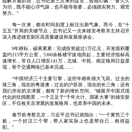
疏解并重阶段，总书记第三次来到这里，殷殷叮嘱：“要久久
为功，既不能心浮气躁，也不能等靠要，必须踏实努力、艰苦
努力。”
每一次来，都在时间刻度上标注出新气象。而今，在“十
五五”开局的关键节点，总书记又一次来雄安考察并主持召开
深入推进雄安新区高质量建设和发展座谈会。
9年耕耘，硕果累累：完成投资超过1万亿元，开发面积覆
盖约215平方公里，5300余栋楼宇拔地而起，主要经济指标高
速增长，常住人口增至141万，北城、中苑、南淀格局日益显
现，骨干交通网络已基本完成……
“中国经济三个主要引擎，这些年都有很大飞跃。过去的
珠三角，现在的粤港澳；过去的沪苏浙，现在的长三角；还有
我们所在的京津冀，都有了新的增长空间。”铺展开中国式现
代化的壮阔图景，一个立足于“千年大计、国家大事”的雄安新
区，不仅攸关京津冀的发展格局，也牵系中国的未来。
春节前考察北京，习近平总书记就指出：“一个篱笆三个
桩，一个好汉三个帮，帮人家实际上也是帮自己，相得益
彰。”