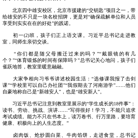
北京四中雄安校区，北京市援建的“交钥匙”项目之一，带
给雄安的不只是一块名校招牌，更是对“确保疏解单位和人员
享受到实实在在的好处”的践诺。
初一(2)班，孩子们正上语文课。习近平总书记走进教
室，同师生亲切交谈。
“你们都是随父母搬迁过来的吗？”“戴眼镜的有几
个？”“体育锻炼的时间有保障吗？”总书记关心地问，孩子们
雀跃地答，教室里暖意融融。
大家争相向习爷爷讲述校园生活：“选修课我报了击剑
课”“学校里可以自己办社团”“我假期去了河南游学”……他们
自豪地称自己是“新雄安人”，也是“雄安新人”。
习近平总书记注意到教室里展示的“学生成长的18件事”：
读书、劳动、挑战、演讲……“写得很好！学习，不能只追求
考试成绩。能力不只在书本上，读万卷书、行万里路，要培育
健康、积极向上的人生态度。”
卤肉饭、炝炒圆白菜、牛肉馅饼，走进食堂，总书记