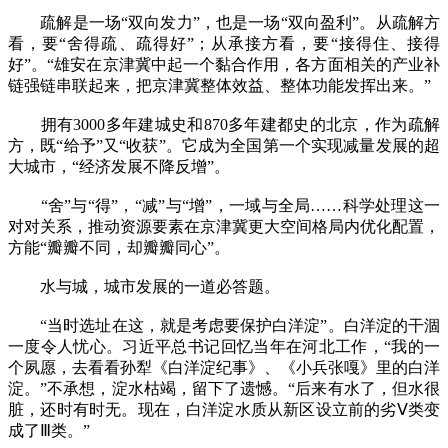
疏解是一场“双向发力”，也是一场“双向盈利”。从疏解方
看，要“舍得疏、疏得好”；从承接方看，要“接得住、接得
好”。“雄安在京津冀中起一个黏合作用，各方面相关的产业补
链强链串联起来，把京津冀整体效益、整体功能发挥出来。”
拥有3000多年建城史和870多年建都史的北京，作为疏解
方，既“给予”又“收获”。它成为全国第一个实现减量发展的超
大城市，“经济发展不降反增”。
“舍”与“得”，“减”与“增”，一域与全局……科学处理这一
对对关系，推动资源要素在京津冀更大空间格局内优化配置，
方能“瓣瓣不同，却瓣瓣同心”。
水与城，城市发展的一道必答题。
“当时选址在这，就是考虑要保护白洋淀”。白洋淀的干涸
一度令人忧心。习近平总书记回忆当年在河北工作，“我的一
个夙愿，去看看孙犁《白洋淀纪事》、《小兵张嘎》里的白洋
淀。”不承想，淀水枯竭，留下了遗憾。“后来有水了，但水很
脏，还时有时无。现在，白洋淀水质从新区设立前的劣Ⅴ类变
成了Ⅲ类。”