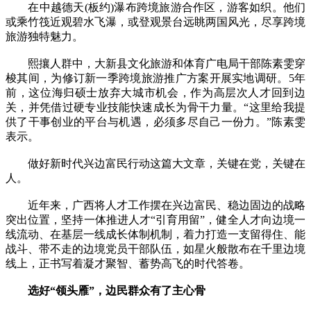
在中越德天(板约)瀑布跨境旅游合作区，游客如织。他们
或乘竹筏近观碧水飞瀑，或登观景台远眺两国风光，尽享跨境
旅游独特魅力。
熙攘人群中，大新县文化旅游和体育广电局干部陈素雯穿
梭其间，为修订新一季跨境旅游推广方案开展实地调研。5年
前，这位海归硕士放弃大城市机会，作为高层次人才回到边
关，并凭借过硬专业技能快速成长为骨干力量。“这里给我提
供了干事创业的平台与机遇，必须多尽自己一份力。”陈素雯
表示。
做好新时代兴边富民行动这篇大文章，关键在党，关键在
人。
近年来，广西将人才工作摆在兴边富民、稳边固边的战略
突出位置，坚持一体推进人才“引育用留”，健全人才向边境一
线流动、在基层一线成长体制机制，着力打造一支留得住、能
战斗、带不走的边境党员干部队伍，如星火般散布在千里边境
线上，正书写着凝才聚智、蓄势高飞的时代答卷。
选好“领头雁”，边民群众有了主心骨