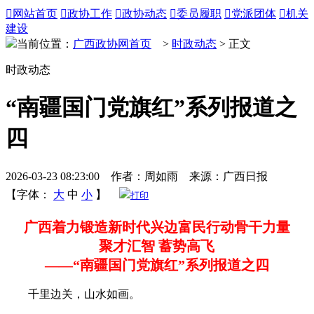

网站首页

政协工作

政协动态

委员履职

党派团体

机关
建设
当前位置：
广西政协网首页
>
时政动态
> 正文
时政动态
“南疆国门党旗红”系列报道之
四
2026-03-23 08:23:00 作者：周如雨 来源：广西日报
【字体：
大
中
小
】
打印
广西着力锻造新时代兴边富民行动骨干力量
聚才汇智 蓄势高飞
——“南疆国门党旗红”系列报道之四
千里边关，山水如画。