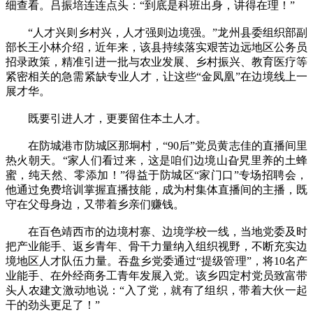
细查看。吕振培连连点头：“到底是科班出身，讲得在理！”
“人才兴则乡村兴，人才强则边境强。”龙州县委组织部副
部长王小林介绍，近年来，该县持续落实艰苦边远地区公务员
招录政策，精准引进一批与农业发展、乡村振兴、教育医疗等
紧密相关的急需紧缺专业人才，让这些“金凤凰”在边境线上一
展才华。
既要引进人才，更要留住本土人才。
在防城港市防城区那垌村，“90后”党员黄志佳的直播间里
热火朝天。“家人们看过来，这是咱们边境山旮旯里养的土蜂
蜜，纯天然、零添加！”得益于防城区“家门口”专场招聘会，
他通过免费培训掌握直播技能，成为村集体直播间的主播，既
守在父母身边，又带着乡亲们赚钱。
在百色靖西市的边境村寨、边境学校一线，当地党委及时
把产业能手、返乡青年、骨干力量纳入组织视野，不断充实边
境地区人才队伍力量。吞盘乡党委通过“提级管理”，将10名产
业能手、在外经商务工青年发展入党。该乡四定村党员致富带
头人农建文激动地说：“入了党，就有了组织，带着大伙一起
干的劲头更足了！”