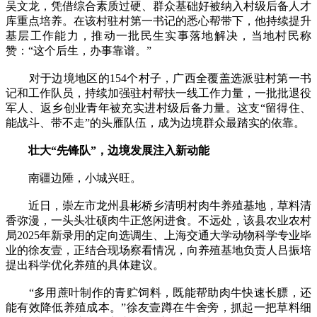
吴文龙，凭借综合素质过硬、群众基础好被纳入村级后备人才
库重点培养。在该村驻村第一书记的悉心帮带下，他持续提升
基层工作能力，推动一批民生实事落地解决，当地村民称
赞：“这个后生，办事靠谱。”
对于边境地区的154个村子，广西全覆盖选派驻村第一书
记和工作队员，持续加强驻村帮扶一线工作力量，一批批退役
军人、返乡创业青年被充实进村级后备力量。这支“留得住、
能战斗、带不走”的头雁队伍，成为边境群众最踏实的依靠。
壮大“先锋队”，边境发展注入新动能
南疆边陲，小城兴旺。
近日，崇左市龙州县彬桥乡清明村肉牛养殖基地，草料清
香弥漫，一头头壮硕肉牛正悠闲进食。不远处，该县农业农村
局2025年新录用的定向选调生、上海交通大学动物科学专业毕
业的徐友壹，正结合现场察看情况，向养殖基地负责人吕振培
提出科学优化养殖的具体建议。
“多用蔗叶制作的青贮饲料，既能帮助肉牛快速长膘，还
能有效降低养殖成本。”徐友壹蹲在牛舍旁，抓起一把草料细