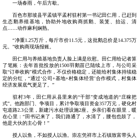
一场春雨，午后方歇。
百色市那坡县平孟镇平孟村驻村第一书记田仁用，已赶到
生态鹅养殖基地，协助外地收购商抓鹅、装笼、抬运、清
点……动作麻利娴熟。
“净重1.25万斤，每斤市价11.5元，这批鹅总价是14.375万
元。”收购商现场报账。
田仁用与养殖基地负责人脸上满是欣慰。田仁用给记者算
了笔账：去年首批投放的1500羽鹅苗已陆续上市，与公司采
取“订单收购”模式合作，不仅价格稳定，还能给村集体持续稳
定的分红，“通过‘公司+基地+村集体经营’合作模式，村集体
经济发展底气更足了。”
驻村3年，田仁用从县里来的“干部”变成地道的“庄稼把
式”。他跑部门、争项目，累计争取项目资金357万元，硬化村
屯道路2.3公里，新建污水处理设施2座。乡亲们看在眼里，暖
在心里：“田书记来了，我们路通了，水清了，腰包也鼓了，
他是大伙的主心骨！”
授人以鱼，不如授人以渔。崇左凭祥市上石镇致富带头人