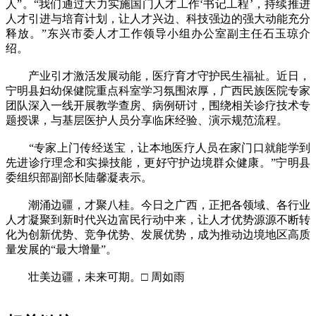
人”。“我们通过大力实施国门人才工作‘书记工程’，持续推进
人才引进与培育计划，让人才兴边、科技强边的强大动能充分
释放。”东兴市委人才工作领导小组办公室副主任石玉琼介
绍。
产业引才激活发展动能，医疗育才守护民生福祉。近日，
宁明县妇幼保健院重点科室学习氛围浓厚，广西民族医院专家
团队深入一线开展教学查房、病例研讨，围绕相关诊疗技术专
题授课，与基层医护人员分享临床经验、演示规范流程。
“专家上门传经送宝，让本地医疗人员在家门口就能学到
先进诊疗理念和实操技能，更好守护边境群众健康。”宁明县
委组织部副部长陆馨凝表示。
潮涌边疆，才聚八桂。今日之广西，正把各领域、各行业
人才凝聚到新时代兴边富民行动中来，让人才优势源源不断转
化为创新优势、竞争优势、发展优势，成为推动边境地区高质
量发展的“最大增量”。
壮美边疆，未来可期。□ 周如雨