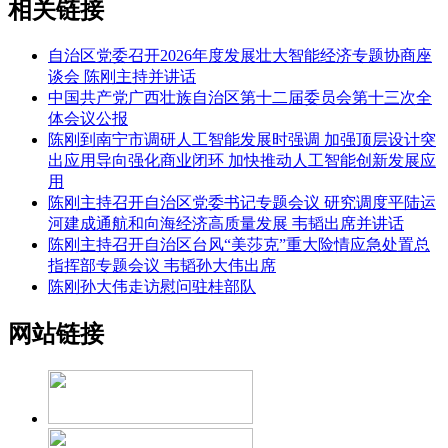
相关链接
自治区党委召开2026年度发展壮大智能经济专题协商座
谈会 陈刚主持并讲话
中国共产党广西壮族自治区第十二届委员会第十三次全
体会议公报
陈刚到南宁市调研人工智能发展时强调 加强顶层设计突
出应用导向强化商业闭环 加快推动人工智能创新发展应
用
陈刚主持召开自治区党委书记专题会议 研究调度平陆运
河建成通航和向海经济高质量发展 韦韬出席并讲话
陈刚主持召开自治区台风“美莎克”重大险情应急处置总
指挥部专题会议 韦韬孙大伟出席
陈刚孙大伟走访慰问驻桂部队
网站链接