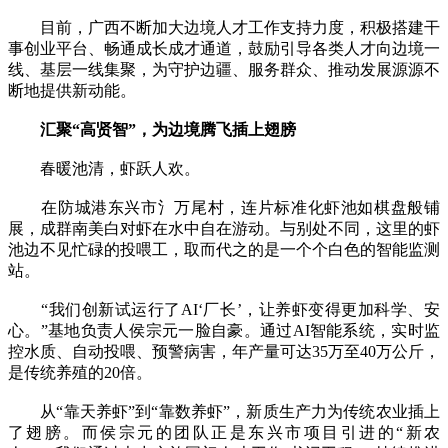
目前，广西不断加大边境人才工作支持力度，积极搭建干
事创业平台、畅通成长成才通道，鼓励引导各类人才向边境一
线、基层一线集聚，为守护边疆、服务群众、推动发展源源不
断地提供新动能。
汇聚“高贤智”，为边境腾飞插上翅膀
春暖池清，虾跃人欢。
在防城港东兴市氵万尾村，连片标准化虾池如棋盘般铺
展，成群南美白对虾在水中自在游动。与别处不同，这里的虾
池边不见忙碌的投喂工，取而代之的是一个个白色的智能监测
站。
“我们创新试运行了AI‘厂长’，让养虾变得更加科学、安
心。”基地负责人侯宗元一脸自豪。通过AI智能系统，实时监
控水质、自动投喂、预警病害，年产量可达35万至40万公斤，
是传统养殖的20倍。
从“靠天养虾”到“靠数养虾”，新质生产力为传统农业插上
了翅膀。而侯宗元的团队正是东兴市项目引进的“新农