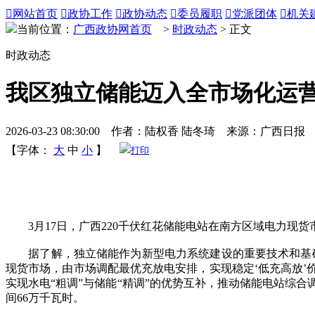

网站首页

政协工作

政协动态

委员履职

党派团体

机关
当前位置：
广西政协网首页
>
时政动态
> 正文
时政动态
我区独立储能迈入全市场化运
2026-03-23 08:30:00 作者：陆权香 陆冬琦 来源：广西日报
【字体：
大
中
小
】
打印
3月17日，广西220千伏红花储能电站在南方区域电力现货
据了解，独立储能作为新型电力系统建设的重要技术和基础装
现货市场，由市场调配最优充放电安排，实现稳定‘低充高放’
实现水电“粗调”与储能“精调”的优势互补，推动储能电站综
间66万千瓦时。