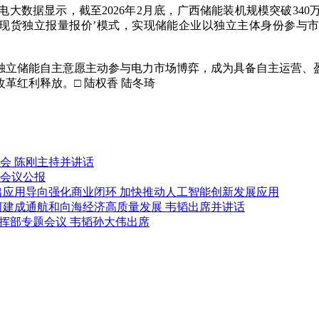
据显示，截至2026年2月底，广西储能装机规模突破340万千
+现货独立报量报价’模式，实现储能企业以独立主体身份参与
立储能自主意愿主动参与电力市场博弈，成为具备自主运营、盈
革红利释放。□ 陆权香 陆冬琦
会 陈刚主持并讲话
会议公报
出应用导向强化商业闭环 加快推动人工智能创新发展应用
河建成通航和向海经济高质量发展 韦韬出席并讲话
挥部专题会议 韦韬孙大伟出席