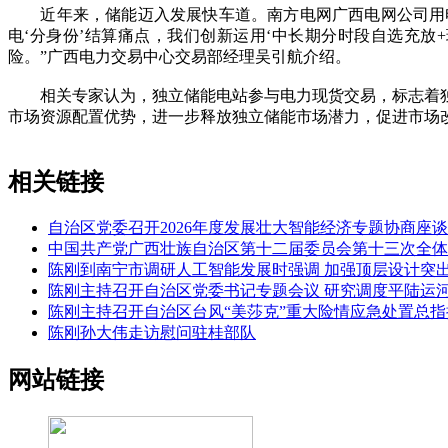
近年来，储能迈入发展快车道。南方电网广西电网公司用电大数
电‘分身份’结算痛点，我们创新运用‘中长期分时段自选充放
险。”广西电力交易中心交易部经理吴引航介绍。
相关专家认为，独立储能电站参与电力现货交易，标志着独
市场资源配置优势，进一步释放独立储能市场潜力，促进市场改
相关链接
自治区党委召开2026年度发展壮大智能经济专题协商座谈
中国共产党广西壮族自治区第十二届委员会第十三次全体
陈刚到南宁市调研人工智能发展时强调 加强顶层设计突
陈刚主持召开自治区党委书记专题会议 研究调度平陆运
陈刚主持召开自治区台风“美莎克”重大险情应急处置总指
陈刚孙大伟走访慰问驻桂部队
网站链接