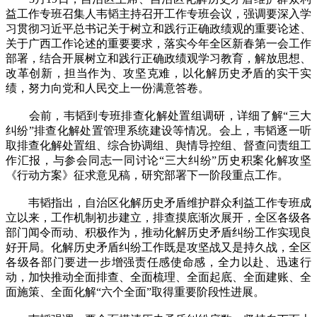
益工作专班召集人韦韬主持召开工作专班会议，强调要深入学
习贯彻习近平总书记关于树立和践行正确政绩观的重要论述、
关于广西工作论述的重要要求，落实今年全区新春第一会工作
部署，结合开展树立和践行正确政绩观学习教育，解放思想、
改革创新，担当作为、攻坚克难，以化解历史矛盾的实干实
绩，努力向党和人民交上一份满意答卷。
会前，韦韬到专班排查化解处置组调研，详细了解“三大
纠纷”排查化解处置管理系统建设等情况。会上，韦韬逐一听
取排查化解处置组、综合协调组、舆情导控组、督查问责组工
作汇报，与参会同志一同讨论“三大纠纷”历史积案化解攻坚
《行动方案》征求意见稿，研究部署下一阶段重点工作。
韦韬指出，自治区化解历史矛盾维护群众利益工作专班成
立以来，工作机制初步建立，排查摸底渐次展开，全区各级各
部门闻令而动、积极作为，推动化解历史矛盾纠纷工作实现良
好开局。化解历史矛盾纠纷工作既是攻坚战又是持久战，全区
各级各部门要进一步增强责任感使命感，全力以赴、迅速行
动，加快推动全面排查、全面梳理、全面起底、全面建账、全
面施策、全面化解“六个全面”取得重要阶段性进展。