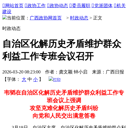

网站首页

政协工作

政协动态

委员履职

党派团体

机关
建设
当前位置：
广西政协网首页
>
时政动态
> 正文
时政动态
自治区化解历史矛盾维护群众
利益工作专班会议召开
2026-03-20 08:23:00 作者：龚文颖 钟小启 来源：广西日报
【字体：
大
中
小
】
打印
韦韬在自治区化解历史矛盾维护群众利益工作专
班会议上强调
攻坚克难化解历史矛盾纠纷
向党和人民交出满意答卷
3月19日，自治区主席、自治区化解历史矛盾维护群众利