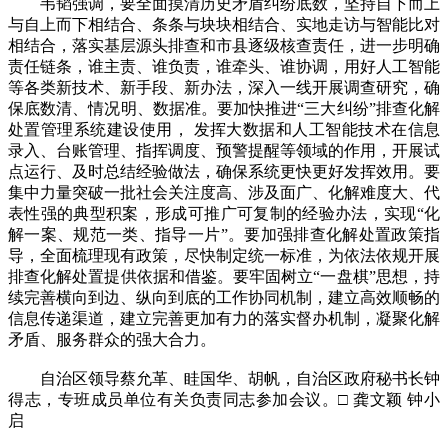
韦韬强调，要全面摸清历史矛盾纠纷底数，坚持自下而上
与自上而下相结合、条条与块块相结合、实地走访与智能比对
相结合，落实基层源头排查和市县逐级核查责任，进一步明确
责任链条，谁主责、谁负责，谁牵头、谁协调，用好人工智能
等各类新技术、新手段、新办法，深入一线开展调查研究，确
保底数清、情况明、数据准。要加快推进“三大纠纷”排查化解
处置管理系统建设使用， 发挥大数据和人工智能技术在信息
录入、台账管理、指挥调度、预警提醒等领域的作用，开展试
点运行、及时总结经验做法，确保系统更快更好发挥效用。要
集中力量突破一批社会关注度高、涉及面广、化解难度大、代
表性强的典型积案，形成可推广可复制的经验办法，实现“化
解一案、规范一类、指导一片”。要加强排查化解处置政策指
导，全面梳理现有政策，尽快制定统一标准，为依法依规开展
排查化解处置提供依据和借鉴。要牢固树立“一盘棋”思想，持
续完善横向到边、纵向到底的工作协同机制，建立高效顺畅的
信息传递渠道，建立完善更加有力的落实督办机制，凝聚化解
矛盾、服务群众的强大合力。
自治区领导蔡允革、眭国华、胡帆，自治区政府秘书长钟
得志，专班成员单位有关负责同志参加会议。□ 龚文颖 钟小
启