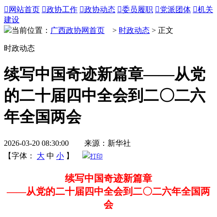

网站首页

政协工作

政协动态

委员履职

党派团体

机关
建设
当前位置：
广西政协网首页
>
时政动态
> 正文
时政动态
续写中国奇迹新篇章——从党
的二十届四中全会到二〇二六
年全国两会
2026-03-20 08:30:00 来源：新华社
【字体：
大
中
小
】
打印
续写中国奇迹新篇章
——从党的二十届四中全会到二〇二六年全国两
会