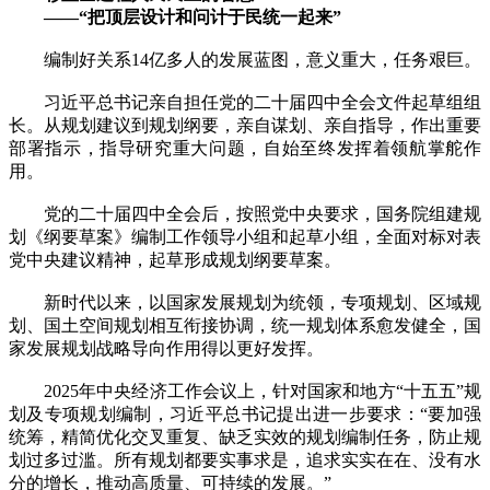
——“把顶层设计和问计于民统一起来”
编制好关系14亿多人的发展蓝图，意义重大，任务艰巨。
习近平总书记亲自担任党的二十届四中全会文件起草组组
长。从规划建议到规划纲要，亲自谋划、亲自指导，作出重要
部署指示，指导研究重大问题，自始至终发挥着领航掌舵作
用。
党的二十届四中全会后，按照党中央要求，国务院组建规
划《纲要草案》编制工作领导小组和起草小组，全面对标对表
党中央建议精神，起草形成规划纲要草案。
新时代以来，以国家发展规划为统领，专项规划、区域规
划、国土空间规划相互衔接协调，统一规划体系愈发健全，国
家发展规划战略导向作用得以更好发挥。
2025年中央经济工作会议上，针对国家和地方“十五五”规
划及专项规划编制，习近平总书记提出进一步要求：“要加强
统筹，精简优化交叉重复、缺乏实效的规划编制任务，防止规
划过多过滥。所有规划都要实事求是，追求实实在在、没有水
分的增长，推动高质量、可持续的发展。”