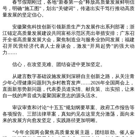
春节假期刚过，各地“新春第一会”释放高质量发展鲜明信
号，明确“施工图”，划出“关键词”，传递出实干笃行推动高质
量发展的坚定信心。
安徽聚焦科技创新引领新质生产力发展作出系列部署；浙
江锚定高质量发展建设共同富裕示范区亮出举措安排；广东召
开全省高质量发展大会，聚焦制造业与服务业协同发展；福建
召开民营经济代表人士座谈会，激发“开局起势”的强大动
力……
信心，在攻坚克难、团结奋进中更加坚定。
从建言数字基础设施发展到深耕自主创新之路，从关注青
少年心理健康问题到为乡村教育发声……2026年全国两会上，
直面新形势新问题，代表委员道实情、献良策、出实招，让来
自一线的声音成为凝聚国家意志的源头活水。
审议审查和讨论“十五五”规划纲要草案、政府工作报告等
各项报告、三部法律草案，真知灼见在这里充分激荡，面向未
来的发展方向愈发坚定，实践路径更加明晰。
“今年全国两会聚焦高质量发展主题，团结鼓劲、催人奋