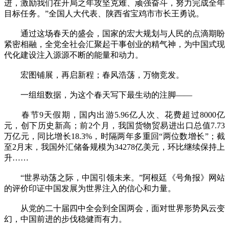
进，激励我们在开局之年攻坚克难、顽强奋斗，努力完成全年
目标任务。”全国人大代表、陕西省宝鸡市市长王勇说。
通过这场春天的盛会，国家的宏大规划与人民的点滴期盼
紧密相融，全党全社会汇聚起干事创业的精气神，为中国式现
代化建设注入源源不断的能量和动力。
宏图铺展，再启新程；春风浩荡，万物竞发。
一组组数据，为这个春天写下最生动的注脚——
春节9天假期，国内出游5.96亿人次、花费超过8000亿
元，创下历史新高；前2个月，我国货物贸易进出口总值7.73
万亿元，同比增长18.3%，时隔两年多重回“两位数增长”；截
至2月末，我国外汇储备规模为34278亿美元，环比继续保持上
升……
“世界动荡之际，中国引领未来。”阿根廷《号角报》网站
的评价印证中国发展为世界注入的信心和力量。
从党的二十届四中全会到全国两会，面对世界形势风云变
幻，中国前进的步伐稳健而有力。