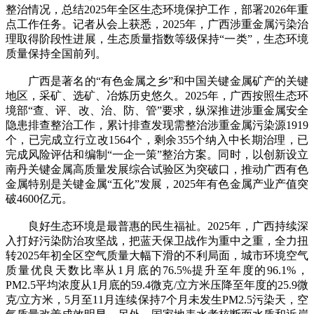
整治情况，总结2025年全区生态环境保护工作，部署2026年重
点工作任务。记者从会上获悉，2025年，广西涉重金属污染治
理取得阶段性进展，生态质量指数等级保持“一类”，生态环境
质量保持全国前列。
广西是著名的“有色金属之乡”和中国关键金属矿产的关键
地区，采矿、选矿、冶炼历史悠久。2025年，广西按照生态环
境部“查、评、改、治、防、管”要求，纵深推进涉重金属安全
隐患排查整治工作，累计排查发现需整治涉重金属污染源1919
个，已完成立行立改1564个，剩余355个纳入中长期治理，已
完成风险评估和编制“一企一策”整治方案。同时，以创新设立
南丹关键金属高质量发展综合试验区为突破口，推动广西有色
金属特别是关键金属“五化”发展，2025年有色金属产业产值突
破4600亿元。
良好生态环境是最普惠的民生福祉。2025年，广西持续深
入打好污染防治攻坚战，把蓝天保卫战作为重中之重，全力扭
转2025年初全区空气质量大幅下滑的不利局面，城市环境空气
质量优良天数比率从1月底的76.5%提升至年度的96.1%，
PM2.5平均浓度从1月底的59.4微克/立方米压降至年度的25.9微
克/立方米，5月至11月连续保持7个月未发生PM2.5污染天，空