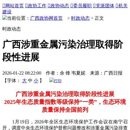

网站首页

政协工作

政协动态

委员履职

党派团体

机关
建设
当前位置：
广西政协网首页
>
时政动态
> 正文
时政动态
广西涉重金属污染治理取得阶
段性进展
2026-01-22 08:22:00 作者：余 锋 韦夏妮 来源：广西日报
【字体：
大
中
小
】
打印
广西涉重金属污染治理取得阶段性进展
2025年生态质量指数等级保持“一类”，生态环境
质量保持全国前列
1月19日，2026年全区生态环境保护工作会议在南宁召
开，调度中央生态环境保护督察问题整改和涉重金属污染排查