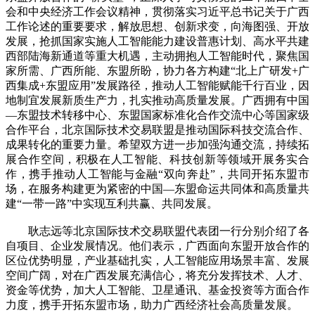
会和中央经济工作会议精神，贯彻落实习近平总书记关于广西
工作论述的重要要求，解放思想、创新求变，向海图强、开放
发展，抢抓国家实施人工智能能力建设普惠计划、高水平共建
西部陆海新通道等重大机遇，主动拥抱人工智能时代，聚焦国
家所需、广西所能、东盟所盼，协力各方构建“北上广研发+广
西集成+东盟应用”发展路径，推动人工智能赋能千行百业，因
地制宜发展新质生产力，扎实推动高质量发展。广西拥有中国
—东盟技术转移中心、东盟国家标准化合作交流中心等国家级
合作平台，北京国际技术交易联盟是推动国际科技交流合作、
成果转化的重要力量。希望双方进一步加强沟通交流，持续拓
展合作空间，积极在人工智能、科技创新等领域开展务实合
作，携手推动人工智能与金融“双向奔赴”，共同开拓东盟市
场，在服务构建更为紧密的中国—东盟命运共同体和高质量共
建“一带一路”中实现互利共赢、共同发展。
耿志远等北京国际技术交易联盟代表团一行分别介绍了各
自项目、企业发展情况。他们表示，广西面向东盟开放合作的
区位优势明显，产业基础扎实，人工智能应用场景丰富、发展
空间广阔，对在广西发展充满信心，将充分发挥技术、人才、
资金等优势，加大人工智能、卫星通讯、基金投资等方面合作
力度，携手开拓东盟市场，助力广西经济社会高质量发展。