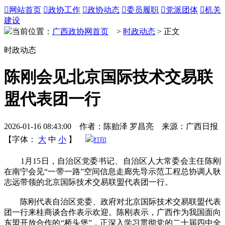

网站首页

政协工作

政协动态

委员履职

党派团体

机关
建设
当前位置：
广西政协网首页
>
时政动态
> 正文
时政动态
陈刚会见北京国际技术交易联
盟代表团一行
2026-01-16 08:43:00 作者：陈贻泽 罗昌亮 来源：广西日报
【字体：
大
中
小
】
打印
1月15日，自治区党委书记、自治区人大常委会主任陈刚
在南宁会见“一带一路”空间信息走廊先导示范工程总协调人耿
志远带领的北京国际技术交易联盟代表团一行。
陈刚代表自治区党委、政府对北京国际技术交易联盟代表
团一行来桂商谈合作表示欢迎。陈刚表示，广西作为我国面向
东盟开放合作的“桥头堡”，正深入学习贯彻党的二十届四中全