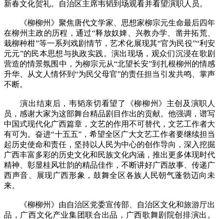
新春文化贺礼。自治区主席韦韬到场观看并看望演职人员。
《柳柳州》聚焦唐代文学家、思想家柳宗元生命最后四年
在柳州主政的历程，通过“释放奴婢、兴教办学、凿井拓荒、
栽柳种柑”等一系列戏剧情节，艺术化展现其“官为民役”“利安
元元”的民本思想与执政实践。演出现场，观众们沉浸在歌剧
营造的情景氛围中，为柳宗元从“北望长安”到扎根柳州的情感
升华、从文人情怀到“为民父母官”的责任担当引发共鸣、掌声
不断。
演出结束后，韦韬亲切看望了《柳柳州》主创及演职人
员，感谢大家为这部舞台精品剧目作出的贡献。他强调，谱写
中国式现代化广西篇章，文艺的作用不可替代，文艺工作者大
有可为。奋进“十五五”，希望全区广大文艺工作者要继续担当
起历史使命和责任，坚持以人民为中心的创作导向，深入挖掘
广西丰富多彩的历史文化和民族文化内涵，推出更多体现时代
精神、彰显桂风壮韵的精品佳作，不断讲好广西故事、传递广
西声音、展现广西形象，鼓舞全区各族人民朝气蓬勃迈向未
来。
《柳柳州》由自治区党委宣传部、自治区文化和旅游厅出
品，广西文化产业集团联合出品，广西歌舞剧院创排演出。