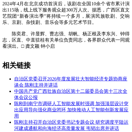
2024年4月在北京成功首演后，该剧在全国10余个省市累计演
出115场，线上线下服务观众超300万人次。据悉，广西区直文
艺院团“新春演出季”将持续一个多月，展演民族歌剧、交响
乐、京剧、杂技剧、音乐会等多元艺术节目。
陈奕君、许显辉、曹志强、胡帆、杨正根及李东兴、钟得
志，区直、中直驻桂有关单位负责同志，各界群众代表一同观
看演出。□ 龚文颖 钟小启
相关链接
自治区党委召开2026年度发展壮大智能经济专题协商座
谈会 陈刚主持并讲话
中国共产党广西壮族自治区第十二届委员会第十三次全
体会议公报
陈刚到南宁市调研人工智能发展时强调 加强顶层设计突
出应用导向强化商业闭环 加快推动人工智能创新发展应
用
陈刚主持召开自治区党委书记专题会议 研究调度平陆运
河建成通航和向海经济高质量发展 韦韬出席并讲话