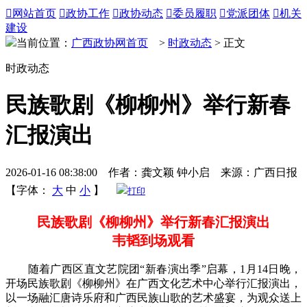

网站首页

政协工作

政协动态

委员履职

党派团体

机关
建设
当前位置：
广西政协网首页
>
时政动态
> 正文
时政动态
民族歌剧《柳柳州》举行新春
汇报演出
2026-01-16 08:38:00 作者：龚文颖 钟小启 来源：广西日报
【字体：
大
中
小
】
打印
民族歌剧《柳柳州》举行新春汇报演出
韦韬到场观看
随着广西区直文艺院团“新春演出季”启幕，1月14日晚，
开场民族歌剧《柳柳州》在广西文化艺术中心举行汇报演出，
以一场融汇唐诗乐府和广西民族山歌的艺术盛宴，为观众送上