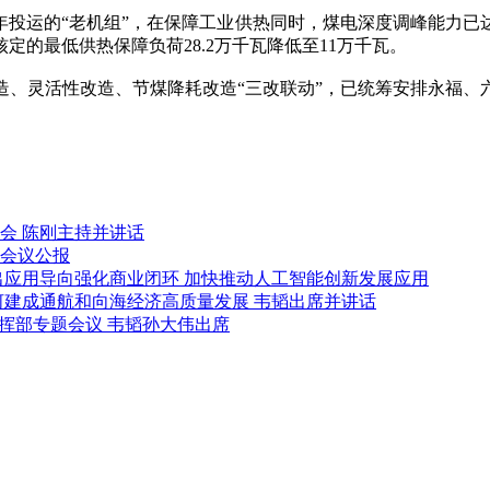
投运的“老机组”，在保障工业供热同时，煤电深度调峰能力已达3
的最低供热保障负荷28.2万千瓦降低至11万千瓦。
灵活性改造、节煤降耗改造“三改联动”，已统筹安排永福、
会 陈刚主持并讲话
会议公报
出应用导向强化商业闭环 加快推动人工智能创新发展应用
河建成通航和向海经济高质量发展 韦韬出席并讲话
挥部专题会议 韦韬孙大伟出席