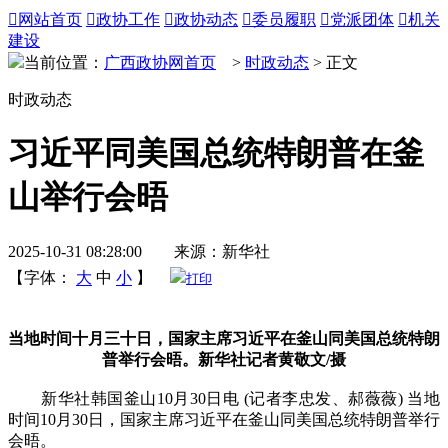

网站首页

政协工作

政协动态

委员履职

党派团体

机关
建设
当前位置：
广西政协网首页
>
时政动态
> 正文
时政动态
习近平同美国总统特朗普在釜
山举行会晤
2025-10-31 08:28:00 来源：新华社
【字体：
大
中
小
】
打印
当地时间十月三十日，国家主席习近平在釜山同美国总统特朗
普举行会晤。新华社记者黄敬文/摄
新华社韩国釜山10月30日电 (记者李忠发、郝薇薇) 当地
时间10月30日，国家主席习近平在釜山同美国总统特朗普举行
会晤。