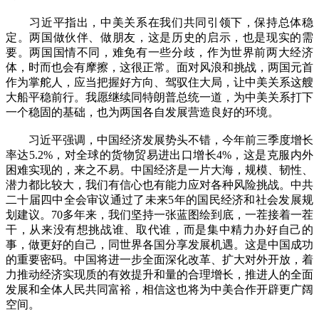
习近平指出，中美关系在我们共同引领下，保持总体稳
定。两国做伙伴、做朋友，这是历史的启示，也是现实的需
要。两国国情不同，难免有一些分歧，作为世界前两大经济
体，时而也会有摩擦，这很正常。面对风浪和挑战，两国元首
作为掌舵人，应当把握好方向、驾驭住大局，让中美关系这艘
大船平稳前行。我愿继续同特朗普总统一道，为中美关系打下
一个稳固的基础，也为两国各自发展营造良好的环境。
习近平强调，中国经济发展势头不错，今年前三季度增长
率达5.2%，对全球的货物贸易进出口增长4%，这是克服内外
困难实现的，来之不易。中国经济是一片大海，规模、韧性、
潜力都比较大，我们有信心也有能力应对各种风险挑战。中共
二十届四中全会审议通过了未来5年的国民经济和社会发展规
划建议。70多年来，我们坚持一张蓝图绘到底，一茬接着一茬
干，从来没有想挑战谁、取代谁，而是集中精力办好自己的
事，做更好的自己，同世界各国分享发展机遇。这是中国成功
的重要密码。中国将进一步全面深化改革、扩大对外开放，着
力推动经济实现质的有效提升和量的合理增长，推进人的全面
发展和全体人民共同富裕，相信这也将为中美合作开辟更广阔
空间。