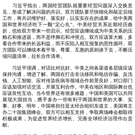
习近平指出，两国经贸团队就重要经贸问题深入交换意
见，形成了解决问题的共识。双方团队要尽快细化和敲定后续
工作，将共识维护好、落实好，以实实在在的成果，给中美两
国和世界经济吃下一颗“定心丸”。中美经贸关系近期经历曲
折，也给双方带来一些启示。经贸应该继续成为中美关系的压
舱石和推进器，而不是绊脚石和冲突点。双方应该算大账，多
看合作带来的长远利益，而不应陷入相互报复的恶性循环。双
方团队可以继续本着平等、尊重、互惠的原则谈下去，不断压
缩问题清单，拉长合作清单。
习近平强调，对话比对抗好。中美之间各渠道各层级应该
保持沟通，增进了解。两国在打击非法移民和电信诈骗、反洗
钱、人工智能、应对传染疾病等领域合作前景良好，对口部门
应该加强对话交流，开展互利合作。中美在地区和国际舞台也
应该良性互动。当今世界还有很多难题，中国和美国可以共同
展现大国担当，携手多办一些有利于两国和世界的大事、实
事、好事。明年，中国将担任亚太经合组织东道主，美国将主
办二十国集团峰会。双方可以相互支持，争取两场峰会都取得
积极成果，为促进世界经济增长、完善全球经济治理作出贡
献。