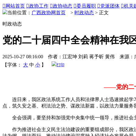

网站首页

政协工作

政协动态

委员履职

党派团体

机关
当前位置：
广西政协网首页
>
时政动态
> 正文
时政动态
党的二十届四中全会精神在我
2025-10-27 08:16:00 作者：江宏坤 刘莉 蒋予昕 黄伟 来
【字体：
大
中
小
】
打印
——党的二
连日来，我区政法系统工作人员和法律界人士迅速掀起学习
点，筑久安之基、积法治之势、谋政法新篇，以政法力量服务我
全会强调，要坚持和加强党中央集中统一领导，推进社会主
作为推进社会主义民主法治建设的重要组成部分，我区政法
法为纲、循法而行，推动法治建设深度融入经济社会发展全局