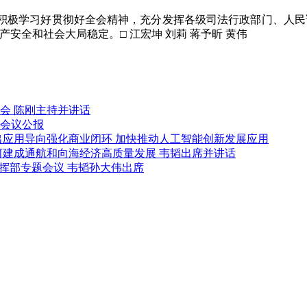
极学习好贯彻好全会精神，充分发挥各级司法行政部门、人民调
安全和社会大局稳定。□ 江宏坤 刘莉 蒋予昕 黄伟
会 陈刚主持并讲话
会议公报
出应用导向强化商业闭环 加快推动人工智能创新发展应用
河建成通航和向海经济高质量发展 韦韬出席并讲话
挥部专题会议 韦韬孙大伟出席