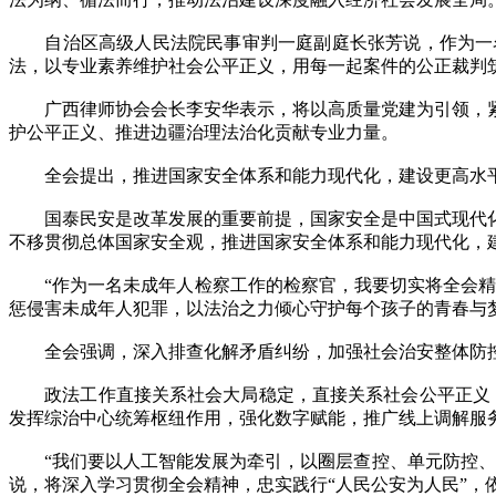
自治区高级人民法院民事审判一庭副庭长张芳说，作为一名
法，以专业素养维护社会公平正义，用每一起案件的公正裁判
广西律师协会会长李安华表示，将以高质量党建为引领，紧
护公平正义、推进边疆治理法治化贡献专业力量。
全会提出，推进国家安全体系和能力现代化，建设更高水
国泰民安是改革发展的重要前提，国家安全是中国式现代化
不移贯彻总体国家安全观，推进国家安全体系和能力现代化，
“作为一名未成年人检察工作的检察官，我要切实将全会精神
惩侵害未成年人犯罪，以法治之力倾心守护每个孩子的青春与
全会强调，深入排查化解矛盾纠纷，加强社会治安整体防控
政法工作直接关系社会大局稳定，直接关系社会公平正义，
发挥综治中心统筹枢纽作用，强化数字赋能，推广线上调解服务
“我们要以人工智能发展为牵引，以圈层查控、单元防控、要
说，将深入学习贯彻全会精神，忠实践行“人民公安为人民”，