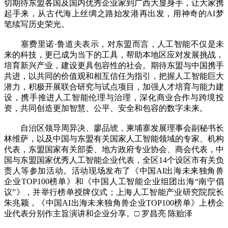
切期待东盟各国及国内优秀企业家到广西大显身手，让大家携
起手来，从古代海上丝绸之路始发港再出发，用神奇的AI梦
笔续写历史荣光。
塞费里诺·鲁道夫表示，对东盟而言，人工智能不仅是未
来的科技，更已成为当下的工具，帮助本地区应对发展挑战，
培育新兴产业，建设更具包容性的社会。期待东盟与中国携手
共进，以共同的价值观和相互信任为指引，把握人工智能巨大
潜力，积极开展联合研究与试点项目，加强人才培育与能力建
设，携手推进人工智能伦理与治理，深化商业合作与跨境投
资，共同创造更加智慧、公平、安全和包容的数字未来。
自治区领导周异决、廖品琥，柬埔寨发展理事会副秘书长
林维萨，以及中国与东盟有关国家人工智能领域的专家、机构
代表，东盟国家有关部委、地方政府专业协会、商会代表，中
国与东盟国家优秀人工智能企业代表，全区14个设区市有关负
责人等参加活动。活动现场发布了《中国AI出海未来独角兽
企业TOP100榜单》和《中国人工智能企业组团出海“南宁倡
议”》，并举行榜单授牌仪式；上海人工智能产业研究院院长
朱兆颖，《中国AI出海未来独角兽企业TOP100榜单》上榜企
业代表分别作主旨演讲和企业分享。□ 罗昌亮 陈贻泽