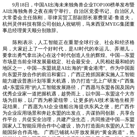
9月18日，中国AI出海未来独角兽企业TOP100榜单发布暨
AI出海独角兽之夜在南宁举行。自治区党委书记、自治区人
大常委会主任陈刚，菲律宾贸工部副部长塞费里诺·鲁道夫，
杭州灵伴科技有限公司创始人祝铭明，马来西亚MYEG集团董
事总经理黄天顺分别致辞。
陈刚表示，人工智能正在重塑全球行业、社会和经济格
局，大家赶上了一个好时代，是AI时代的幸运儿、弄潮儿，
要拿出勇气拿出决心在这个时代创造人生的辉煌。中国—东盟
市场是当前全球发展最稳定、社会最安全、人民相处最和睦的
地区之一，中国—东盟就是AI出海的“黄金港湾”。作为中国面
向东盟开放合作的前沿和窗口，广西正抢抓国家实施人工智能
能力建设普惠计划等重大机遇，协力打造“北上广研发+广西集
成+东盟应用”的人工智能发展路径，广西愿与东盟各国及国内
优秀企业家一道把握机遇，趁势而上，以中国—东盟这个大市
场为目标，以广西为桥梁纽带，让更多的AI技术落地生根开
花结果。广西愿为AI企业借船出海提供东风之便，把广西作
为企业应用场景和奔赴东盟的出发点，共谋协同创新，共享合
作平台，共促安全治理，共建产业生态，共同推进中国—东盟
国家人工智能应用合作中心建设，协力打造面向东盟的人工智
能国际合作高地。 广西已铺就AI开放发展的“黄金跑道”，热