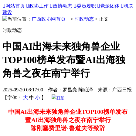

网站首页

政协工作

政协动态

委员履职

党派团体

机关
建设
当前位置：
广西政协网首页
>
时政动态
> 正文
时政动态
中国AI出海未来独角兽企业
TOP100榜单发布暨AI出海独
角兽之夜在南宁举行
2025-09-20 08:17:00 作者：罗昌亮 陈贻泽 来源：广西日报
【字体：
大
中
小
】
打印
中国AI出海未来独角兽企业TOP100榜单发布
暨AI出海独角兽之夜在南宁举行
陈刚塞费里诺·鲁道夫等致辞