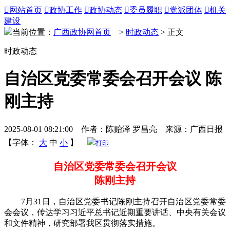

网站首页

政协工作

政协动态

委员履职

党派团体

机关
建设
当前位置：
广西政协网首页
>
时政动态
> 正文
时政动态
自治区党委常委会召开会议 陈
刚主持
2025-08-01 08:21:00 作者：陈贻泽 罗昌亮 来源：广西日报
【字体：
大
中
小
】
打印
自治区党委常委会召开会议
陈刚主持
7月31日，自治区党委书记陈刚主持召开自治区党委常委
会会议，传达学习习近平总书记近期重要讲话、中央有关会议
和文件精神，研究部署我区贯彻落实措施。