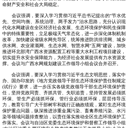
命财产安全和社会大局稳定。
会议强调，要深入学习贯彻习近平总书记提出的“节水优
先、空间均衡、系统治理、两手发力”治水思路，充分认识现
代化水网建设在全区经济社会发展、生态环境保护和民生保障
中的特殊重要性，立足极端天气常态化，进一步深化体制机制
改革，加快建设省级水网先导区，统筹推进防洪排涝网、城乡
供水网、农业灌溉网、生态水网、智慧水网“五网”建设，加快
推进环北部湾广西水资源配置工程等重大水利工程项目建设，
切实提升水安全保障能力，为经济社会发展提供有力水资源支
撑。会议与广西水网规划建设工作领导小组会议合并召开。
会议强调，要深入学习贯彻习近平生态文明思想，落实中
办、国办印发的《地方党政领导干部生态环境保护责任制规定
(试行)》要求，进一步压实各级党政领导干部生态环境保护责
任，坚持党政同责、齐抓共管、失职追责，坚持管发展必须抓
环保、管生产必须抓环保、管行业必须抓环保，层层传导压
力，教育引导广大干部树牢和践行正确政绩观，紧盯生态环境
保护重点问题，纵深推进涉重金属污染、畜禽养殖污染、水污
染等领域问题排查整治，以责任落实推动全区生态环境保护工
作落实。会议与自治区党委生态环境保护和督察工作领导小组