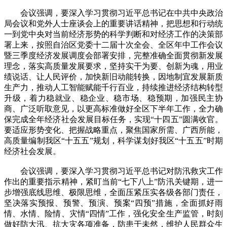
会议强调，要深入学习贯彻习近平总书记在中共中央政治
局会议和党外人士座谈会上的重要讲话精神，把思想和行动统
一到党中央对当前经济形势的科学判断和对经济工作的决策部
署上来，按照自治区党委十二届十次全会、全区年中工作会议
暨三季度经济发展调度会部署安排，完整准确全面贯彻新发展
理念，落实高质量发展要求，坚持实干为要、创新为魂，用业
绩说话、让人民评价，加快新旧动能转换，因地制宜发展新质
生产力，推动人工智能赋能千行百业，持续推进经济结构转型
升级，着力稳就业、稳企业、稳市场、稳预期，加强民主协
商、广泛听取意见，以更高标准做好全区下半年工作，全力确
保完成全年经济社会发展目标任务，实现“十四五”圆满收官。
要适应形势变化、把握战略重点，聚焦国家所需、广西所能，
高质量编制我区“十五五”规划，科学谋划好我区“十五五”时期
经济社会发展。
会议强调，要深入学习贯彻习近平总书记对防汛救灾工作
作出的重要指示精神，紧盯当前“七下八上”防汛关键期，进一
步增强底线思维、极限思维，全面压紧压实各级各部门责任，
坚决落实预报、预警、预演、预案“四预”措施，全面抓好雨
情、水情、险情、灾情“四情”工作，强化安全生产监管，时刻
做好防大汛、抗大灾各项准备，防患于未然，维护人民群众生