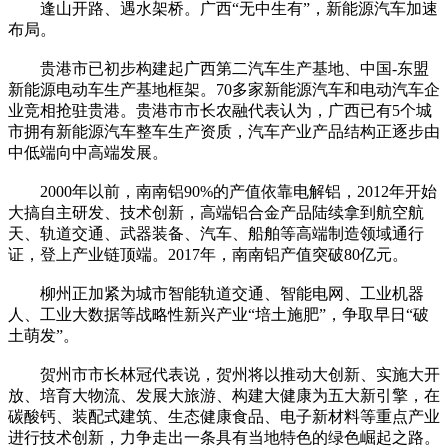
逢山开路、遇水架桥。广西“无中生有”，新能源汽车加速
布局。
贵港市已初步构建起广西第二汽车生产基地、中国-东盟
新能源电动车生产基地框架。70多家新能源汽车和电动汽车企
业竞相抢驻贵港。贵港市市长农融代表认为，广西已有5个城
市拥有新能源汽车整车生产资质，汽车产业产品结构正逐步由
中低端向中高端发展。
2000年以前，南南铝90%的产值依靠电解铝，2012年开始
大搞自主研发、技术创新，高端铝合金产品陆续拿到航空航
天、轨道交通、武器装备、汽车、船舶等高端制造领域通行
证，登上产业链顶端。2017年，南南铝产值突破80亿元。
柳州正加紧为城市智能轨道交通、智能电网、工业机器
人、工业大数据等战略性新兴产业“培土施肥”，争取早日“破
土萌发”。
贺州市市长林冠代表说，贺州将以推动大创新、实施大开
放、培育大物流、发展大旅游、构建大健康为五大新引擎，在
碳酸钙、装配式建筑、生态健康食品、电子新材料等重点产业
进行技术创新，力争走出一条具有当地特色的绿色崛起之路。