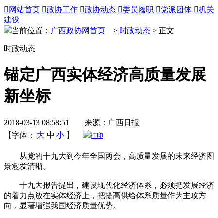

网站首页

政协工作

政协动态

委员履职

党派团体

机关
建设
当前位置：
广西政协网首页
>
时政动态
> 正文
时政动态
锚定广西实体经济高质量发展
新坐标
2018-03-13 08:58:51 来源：广西日报
【字体：
大
中
小
】
打印
从党的十九大到今年全国两会，高质量发展的未来经济图
景愈发清晰。
十九大报告提出，建设现代化经济体系，必须把发展经济
的着力点放在实体经济上，把提高供给体系质量作为主攻方
向，显著增强我国经济质量优势。