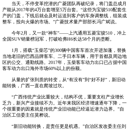
当天，不停变革挖潜的广菱团队再破纪录，将门盖总成月
产能从2017年的4万台套增至5万台套。“这些为宝骏510配套生
产的门盖，下线后就会及时运送到客户的车身调整线，组装成
整车，投向火爆的市场。”广菱技术量产部部长冯广斌说。
今年2月，又一款“神车”——上汽通用五菱宝骏510，冲上
全国SUV销量榜冠军，打破哈弗H6长达58个月的垄断。
1月，搭载“玉柴芯”的300辆中国客车首次开进加蓬，替换
当地老旧的巴西品牌客车、二手日本车辆，用于首都及周边地
区的公交、通勤线路。2017年，玉柴客车动力出口已占据中国
客车动力出口海外市场60%以上的份额。
从量的扩张到质的转变，从“有没有”到“好不好”，新旧动
能转换，广西一直在爬坡过坎。
“广西传统产业比重较大，结构不优，重要支柱产业增长
乏力，新兴产业接续不力。近年来我区经济增速逐年下降，一
个很重要的因素就是传统产业旧动能已经逼近潜力边界。”自
治区工信委主任莫桦说。
“新旧动能转换，是责任更是机遇。”自治区发改委主任刘