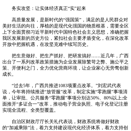
务实攻坚：让实体经济真正“实”起来
高质量发展，是新时代的“强国策”，满足的是人民群众对
美好生活的向往，厚植的是现代化强国的物质根基，需要全区
上下全面贯彻习近平新时代中国特色社会主义思想，准确把握
我区发展新的历史方位，紧扣社会主要矛盾变化，在深化改革
开放中把握机遇，在攻坚克难中续写历史。
把生意做好、把生产抓好、把研发搞好……近几年，广西
出台了一系列改革政策措施为企业发展除繁苛之弊、施公平之
策、开便利之门，全力优化营商环境，让企业家心无旁骛创新
成长。
“过去5年，广西共推进1083项重点改革。”刘宏武代表
说，今年将持续推进“放管服”改革，制定实施“零跑腿”事项清
单，让审批、公共服务“零跑腿”事项分别达50%、80%以上;全
面推开“多证合一”改革，推动电子营业执照、电子化登记注册
实现全流程、全类型覆盖。
自治区财政厅厅长关礼代表说，财政系统将做好财政
的“加减乘除”法，着力支持建设现代化经济体系，着力支持创