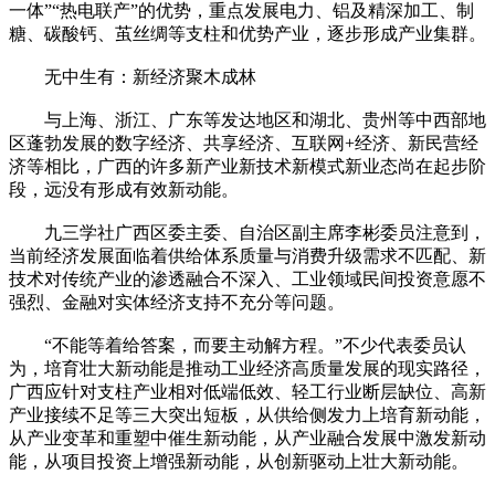
一体”“热电联产”的优势，重点发展电力、铝及精深加工、制
糖、碳酸钙、茧丝绸等支柱和优势产业，逐步形成产业集群。
无中生有：新经济聚木成林
与上海、浙江、广东等发达地区和湖北、贵州等中西部地
区蓬勃发展的数字经济、共享经济、互联网+经济、新民营经
济等相比，广西的许多新产业新技术新模式新业态尚在起步阶
段，远没有形成有效新动能。
九三学社广西区委主委、自治区副主席李彬委员注意到，
当前经济发展面临着供给体系质量与消费升级需求不匹配、新
技术对传统产业的渗透融合不深入、工业领域民间投资意愿不
强烈、金融对实体经济支持不充分等问题。
“不能等着给答案，而要主动解方程。”不少代表委员认
为，培育壮大新动能是推动工业经济高质量发展的现实路径，
广西应针对支柱产业相对低端低效、轻工行业断层缺位、高新
产业接续不足等三大突出短板，从供给侧发力上培育新动能，
从产业变革和重塑中催生新动能，从产业融合发展中激发新动
能，从项目投资上增强新动能，从创新驱动上壮大新动能。