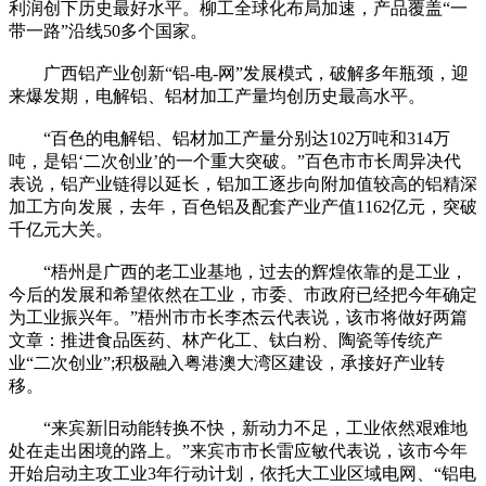
利润创下历史最好水平。柳工全球化布局加速，产品覆盖“一
带一路”沿线50多个国家。
广西铝产业创新“铝-电-网”发展模式，破解多年瓶颈，迎
来爆发期，电解铝、铝材加工产量均创历史最高水平。
“百色的电解铝、铝材加工产量分别达102万吨和314万
吨，是铝‘二次创业’的一个重大突破。”百色市市长周异决代
表说，铝产业链得以延长，铝加工逐步向附加值较高的铝精深
加工方向发展，去年，百色铝及配套产业产值1162亿元，突破
千亿元大关。
“梧州是广西的老工业基地，过去的辉煌依靠的是工业，
今后的发展和希望依然在工业，市委、市政府已经把今年确定
为工业振兴年。”梧州市市长李杰云代表说，该市将做好两篇
文章：推进食品医药、林产化工、钛白粉、陶瓷等传统产
业“二次创业”;积极融入粤港澳大湾区建设，承接好产业转
移。
“来宾新旧动能转换不快，新动力不足，工业依然艰难地
处在走出困境的路上。”来宾市市长雷应敏代表说，该市今年
开始启动主攻工业3年行动计划，依托大工业区域电网、“铝电