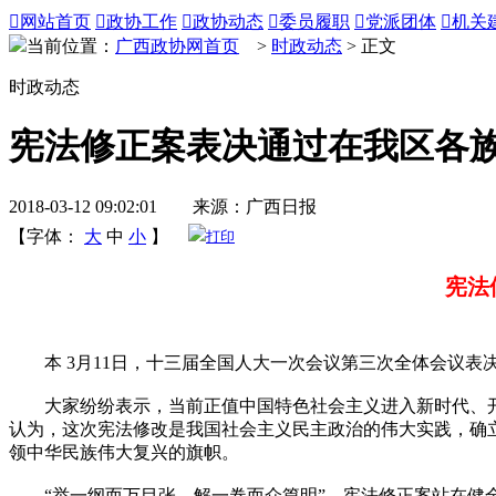

网站首页

政协工作

政协动态

委员履职

党派团体

机关
当前位置：
广西政协网首页
>
时政动态
> 正文
时政动态
宪法修正案表决通过在我区各
2018-03-12 09:02:01 来源：广西日报
【字体：
大
中
小
】
打印
宪法
本 3月11日，十三届全国人大一次会议第三次全体会议表
大家纷纷表示，当前正值中国特色社会主义进入新时代、开
认为，这次宪法修改是我国社会主义民主政治的伟大实践，确
领中华民族伟大复兴的旗帜。
“举一纲而万目张，解一卷而众篇明”。宪法修正案站在健全