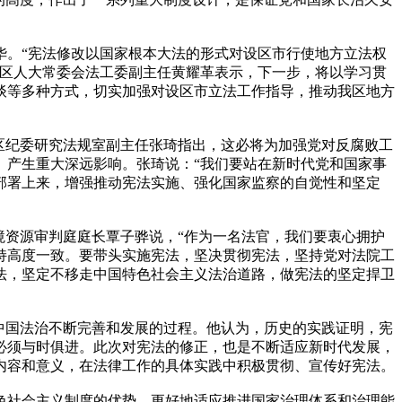
。“宪法修改以国家根本大法的形式对设区市行使地方立法权
治区人大常委会法工委副主任黄耀革表示，下一步，将以学习贯
谈等多种方式，切实加强对设区市立法工作指导，推动我区地方
区纪委研究法规室副主任张琦指出，这必将为加强党对反腐败工
、产生重大深远影响。张琦说：“我们要站在新时代党和国家事
部署上来，增强推动宪法实施、强化国家监察的自觉性和坚定
资源审判庭庭长覃子骅说，“作为一名法官，我们要衷心拥护
持高度一致。要带头实施宪法，坚决贯彻宪法，坚持党对法院工
法，坚定不移走中国特色社会主义法治道路，做宪法的坚定捍卫
中国法治不断完善和发展的过程。他认为，历史的实践证明，宪
必须与时俱进。此次对宪法的修正，也是不断适应新时代发展，
内容和意义，在法律工作的具体实践中积极贯彻、宣传好宪法。
社会主义制度的优势，更好地适应推进国家治理体系和治理能