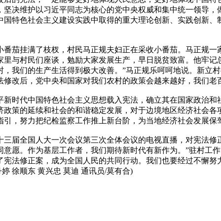
，坚决维护以习近平同志为核心的党中央权威和集中统一领导，
中国特色社会主义建设实践中取得的重大理论创新、实践创新、
茄挂满了枝杈，村民马正规夫妇正在采收小番茄。马正规一家
家里与村民们座谈，勉励大家发展生产，早日脱贫致富。他牢记
，我们的生产生活得到极大改善。”马正规乐呵呵地说。新立村
修改后，党中央和国家对我们农村的政策会越来越好，我们老百
新时代中国特色社会主义思想载入宪法，确立其在国家政治和社
济政策的延续和社会的和谐稳定发展，对于边境地区经济社会各
指引，努力把纪检监察工作推上新台阶，为当地经济社会发展保
届全国人大一次会议第三次全体会议的电视直播，对宪法修正
同意愿。作为基层工作者，我们期待新时代有新作为。”驻村工作
了宪法修正案，成为全国人民的共同行动。我们也要经过不懈努
婷 徐顺东 黄兴忠 莫迪 通讯员/莫有合)