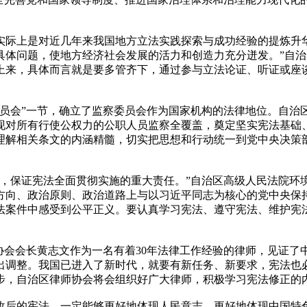
上是对近几年来我国地方立法实践探索与成功经验的提炼升华
具体问题，使地方经济社会发展的活力和创造力充分迸发。”自
上来，具体而言就是要多管齐下，通过参与立法论证、听证或座
会”一节，确立了监察委员会作为国家机构的法律地位。自治
现对所有行使公权力的公职人员监察全覆盖，奠定坚实宪法基础
理解相关条文的内涵精髓，切实把思想和行动统一到党中央决策
保证宪法全面贯彻实施的重大责任。”自治区高级人民法院环境
方向、政治原则、政治道路上与以习近平同志为核心的党中央保
法案件中感受到公平正义。要认真学习宪法、遵守宪法、维护宪
会会长黄志文作为一名有着30年法律工作经验的律师，见证了
出调整。我国已进入了新时代，就要有新任务、新要求，宪法也
步，自治区律师协会将会组织好广大律师，积极学习宪法修正的
后的宪法，一定能够更好地体现人民意志，更好地体现中国特色