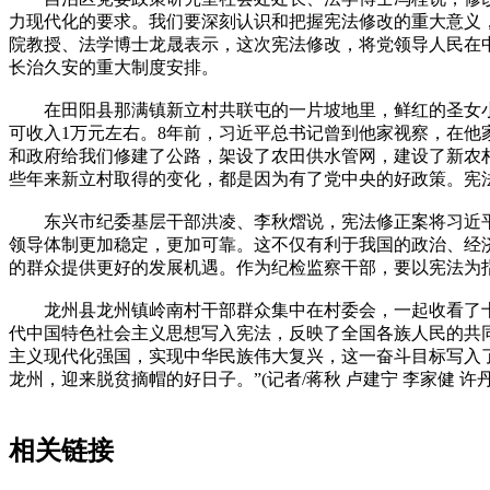
力现代化的要求。我们要深刻认识和把握宪法修改的重大意义
院教授、法学博士龙晟表示，这次宪法修改，将党领导人民在
长治久安的重大制度安排。
在田阳县那满镇新立村共联屯的一片坡地里，鲜红的圣女小番
可收入1万元左右。8年前，习近平总书记曾到他家视察，在他
和政府给我们修建了公路，架设了农田供水管网，建设了新农村
些年来新立村取得的变化，都是因为有了党中央的好政策。宪法
东兴市纪委基层干部洪凌、李秋熠说，宪法修正案将习近平
领导体制更加稳定，更加可靠。这不仅有利于我国的政治、经
的群众提供更好的发展机遇。作为纪检监察干部，要以宪法为
龙州县龙州镇岭南村干部群众集中在村委会，一起收看了十三
代中国特色社会主义思想写入宪法，反映了全国各族人民的共
主义现代化强国，实现中华民族伟大复兴，这一奋斗目标写入
龙州，迎来脱贫摘帽的好日子。”(记者/蒋秋 卢建宁 李家健 许丹
相关链接