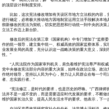
的顶层设计和制度安排。
比如，这次宪法修改增加有关设区市地方立法权的内容，实际
进行确定，必将极大推动地方因地制宜运用立法手段解决本地
彻新修改的宪法为契机，切实把思想和行动统一到中央的决策
立法工作迈上新台阶。
修改后的宪法在第三章《国家机构》中专门增加了“监察委员
作的统一领导，建立集中统一、权威高效的国家监察体系，实
业发展全局的高度，充分认识这一战略决策的重大意义，深刻
性。”
“人民法院作为国家审判机关，肩负着维护宪法尊严和权威，
党中央修改宪法部分内容的重大决策，始终在政治立场、政治
作绝对领导，坚持以人民为中心，努力让人民群众在每一个司
者、忠实践行者。”
“宪法修正，是时代的要求，也是历史的呼唤。”广西律师协
法并不是一成不变的，而是需要适应时代发展的要求，不断做
维护国家长治久安，提高人民生活水平的要求。他表示，下一
自治区党委政策研究室社会处处长、法学博士冯桂说，修改