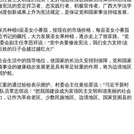
做宪法的坚定捍卫者、忠实践行者、积极宣传者。广西大学法学
制度创新成果上升为宪法规定，是保证党和国家事业持续发展、
共种植6亩圣女小番茄，按现在的市场价格，每亩圣女小番茄
总书记的嘱托，大力发展圣女果种植，逐步走上了致富路。“党
委会副主任李思祥说：“党中央要修改宪法，我们全力支持!这
姓的日子会越过越红火!”
会生活中的指导地位，使国家的长治久安得到保障，党和国家
项事业的健康稳步发展更是具有举足轻重的作用，将为边境地区
驾护航。
案的通过纷纷表示拥护。村委会主任黄佑星说：“习近平新时
队员覃忠琪说：“把我国建设成为富强民主文明和谐美丽的社会
力，让作为革命老区、少数民族地区、边境地区、国家贫困县的