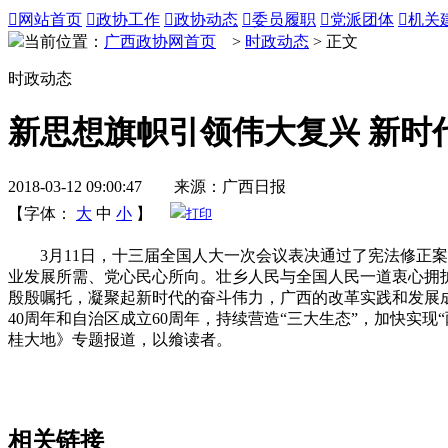

网站首页

政协工作

政协动态

委员履职

党派团体

机关
当前位置：
广西政协网首页
>
时政动态
> 正文
时政动态
新思想旗帜引领伟大复兴 新时
2018-03-12 09:00:47 来源：广西日报
【字体：
大
中
小
】
打印
3月11日，十三届全国人大一次会议表决通过了宪法修正案
业发展所需、党心民心所向。壮乡人民与全国人民一道衷心拥护
殷殷嘱托，凝聚起新时代的奋斗伟力，广西的改革实践和发展
40周年和自治区成立60周年，持续营造“三大生态”，加快实
桂大地》专题报道，以飨读者。
相关链接