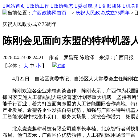

网站首页

政协工作

政协动态

委员履职

党派团体

机关
当前位置：
广西政协网首页
>
庆祝人民政协成立75周年
> 
庆祝人民政协成立75周年
陈刚会见面向东盟的特种机器
2026-04-23 08:24:21 作者：罗昌亮 陈贻泽 来源：广西日报
【字体：
大
中
小
】
打印
4月22日，自治区党委书记、自治区人大常委会主任陈刚在
陈刚欢迎各企业来桂商谈合作。陈刚表示，广西作为我国面向
抓国家实施人工智能能力建设普惠计划等重大机遇，坚持有所为
能千行百业，着力打造面向东盟的人工智能国际合作高地。特
产业发展。希望各企业发挥自身优势，加强与广西在特种机器
工智能浪潮中找准小切口、服务大场景，深挖合作潜力、拓展
北京麦麦趣耕科技有限公司董事长李楠、北京智行者科技股
布局。他们表示，广西区位优势独特，人工智能应用场景丰富