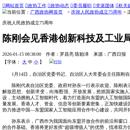

网站首页

政协工作

政协动态

委员履职

党派团体

机关
当前位置：
广西政协网首页
>
庆祝人民政协成立75周年
> 
庆祝人民政协成立75周年
陈刚会见香港创新科技及工业
2026-01-15 08:38:00 作者：罗昌亮 陈贻泽 来源：广西日报
【字体：
大
中
小
】
打印
1月14日，自治区党委书记、自治区人大常委会主任陈刚在
陈刚代表自治区党委、政府对孙东一行表示欢迎。陈刚表示
解放思想、创新求变，向海图强、开放发展，抢抓国家实施人
设，主动拥抱人工智能时代，着力打造面向东盟的人工智能国际
量发展。香港人才、资金、信息等创新要素密集，正加快建设
协力推进中国—东盟国家人工智能应用合作中心建设，共同开
孙东表示，广西作为我国面向东盟开放合作的前沿和窗口，
的合作基础。香港将更好发挥“超级增值人”的优势，找准双