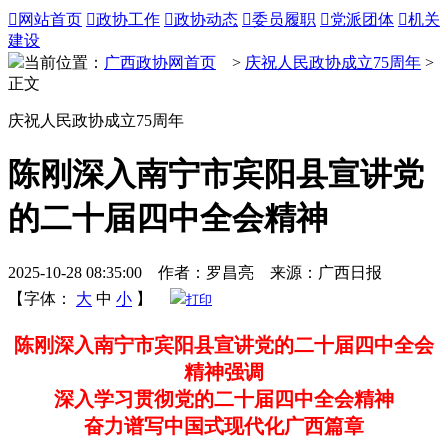

网站首页

政协工作

政协动态

委员履职

党派团体

机关
建设
当前位置：
广西政协网首页
>
庆祝人民政协成立75周年
>
正文
庆祝人民政协成立75周年
陈刚深入南宁市宾阳县宣讲党
的二十届四中全会精神
2025-10-28 08:35:00 作者：罗昌亮 来源：广西日报
【字体：
大
中
小
】
打印
陈刚深入南宁市宾阳县宣讲党的二十届四中全会
精神强调
深入学习贯彻党的二十届四中全会精神
奋力谱写中国式现代化广西篇章