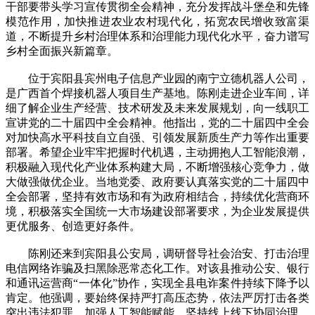
干部要带头学习宣传贯彻全会精神，充分发挥战斗堡垒和先锋
模范作用，加快推进农业农村现代化，拓宽农民增收致富渠
道，不断提升乡村治理体系和治理能力现代化水平，奋力谱写
乡村全面振兴新篇章。
位于宾阳县宾州电子信息产业园的南宁立德机器人公司，
是广西首个焊接机器人项目生产基地。陈刚走进企业车间，详
细了解企业生产经营、技术研发及未来发展规划，向一线职工
宣讲党的二十届四中全会精神。他指出，党的二十届四中全会
对加快高水平科技自立自强、引领发展新质生产力等作出重要
部署。希望企业牢牢把握时代机遇，主动拥抱人工智能浪潮，
积极融入现代化产业体系构建大局，不断增强核心竞争力，做
大做强做优企业。当地党委、政府要认真落实党的二十届四中
全会部署，坚持有效市场和有为政府相结合，持续优化营商环
境，积极落实全国统一大市场建设部署要求，为企业发展提供
更优服务、创造更好条件。
陈刚还来到宾阳县公安局，调研督导社会治安、打击治理
电信网络诈骗及扫黑除恶常态化工作。对该县推动公安、银行
和通讯运营商“一体化”协作，实现全县电诈案件持续下降予以
肯定。他强调，要始终保持严打高压态势，依法严厉打击各类
突出违法犯罪，加强人工智能赋能，坚持线上线下协同治理，