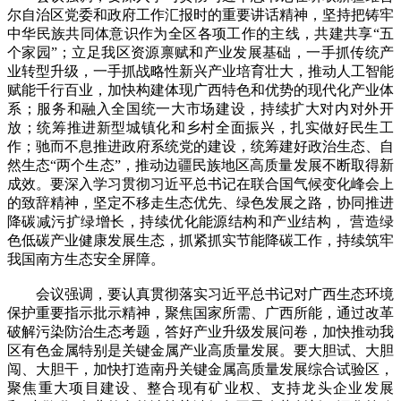
尔自治区党委和政府工作汇报时的重要讲话精神，坚持把铸牢
中华民族共同体意识作为全区各项工作的主线，共建共享“五
个家园”；立足我区资源禀赋和产业发展基础，一手抓传统产
业转型升级，一手抓战略性新兴产业培育壮大，推动人工智能
赋能千行百业，加快构建体现广西特色和优势的现代化产业体
系；服务和融入全国统一大市场建设，持续扩大对内对外开
放；统筹推进新型城镇化和乡村全面振兴，扎实做好民生工
作；驰而不息推进政府系统党的建设，统筹建好政治生态、自
然生态“两个生态”，推动边疆民族地区高质量发展不断取得新
成效。要深入学习贯彻习近平总书记在联合国气候变化峰会上
的致辞精神，坚定不移走生态优先、绿色发展之路，协同推进
降碳减污扩绿增长，持续优化能源结构和产业结构， 营造绿
色低碳产业健康发展生态，抓紧抓实节能降碳工作，持续筑牢
我国南方生态安全屏障。
会议强调，要认真贯彻落实习近平总书记对广西生态环境
保护重要指示批示精神，聚焦国家所需、广西所能，通过改革
破解污染防治生态考题，答好产业升级发展问卷，加快推动我
区有色金属特别是关键金属产业高质量发展。要大胆试、大胆
闯、大胆干，加快打造南丹关键金属高质量发展综合试验区，
聚焦重大项目建设、整合现有矿业权、支持龙头企业发展