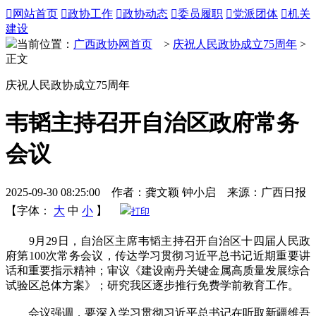

网站首页

政协工作

政协动态

委员履职

党派团体

机关
建设
当前位置：
广西政协网首页
>
庆祝人民政协成立75周年
>
正文
庆祝人民政协成立75周年
韦韬主持召开自治区政府常务
会议
2025-09-30 08:25:00 作者：龚文颖 钟小启 来源：广西日报
【字体：
大
中
小
】
打印
9月29日，自治区主席韦韬主持召开自治区十四届人民政
府第100次常务会议，传达学习贯彻习近平总书记近期重要讲
话和重要指示精神；审议《建设南丹关键金属高质量发展综合
试验区总体方案》；研究我区逐步推行免费学前教育工作。
会议强调，要深入学习贯彻习近平总书记在听取新疆维吾