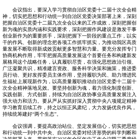
会议指出，要深入学习贯彻自治区党委十二届十次全会精
神，切实把思想和行动统一到自治区党委决策部署上来，深刻
把握自治区党委十二届九次全会以来的工作成效，深刻把握创
新为魂的实质内涵和实践要求，深刻把握作风建设是激发干事
创业新作为的重要抓手，深刻把握下一阶段的重点工作，以实
干的作风、创新的理念把各项工作抓牢抓实，为推动我区高质
量发展不断取得新成效贡献更多智慧和力量。要充分发挥专门
协商机构作用，牢牢把握高质量发展这个首要任务和构建新发
展格局这个战略任务，认真履职尽责，在强化思想政治引领、
广泛凝聚共识，精准建言资政、服务科学决策和施策，推进委
员行动、更好发挥委员主体作用，坚持履职为民、助力增进民
生福祉上展现新作为，以高质量履职推动自治区党委十二届十
次全会精神落地见效。要坚持创新为魂，着力强化制度创新、
实践创新、方式创新，持续为自治区政协事业高质量发展注入
强大动力和活力。要从严从实抓好深入贯彻中央八项规定精神
学习教育后续工作，持之以恒正风肃纪，大力发扬优良作风，
持续统筹建好“两个生态”。
会议强调，要提高政治站位、坚定发展信心，切实把思想
和行动统一到中共中央、自治区党委对经济形势的科学判断和