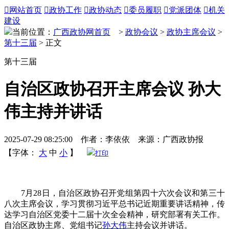

网站首页

政协工作

政协动态

委员履职

党派团体

机关
建设
当前位置：
广西政协网首页
>
政协会议
>
政协主席会议
>
第十三届
> 正文
第十三届
自治区政协召开主席会议 孙大
伟主持并讲话
2025-07-29 08:25:00 作者：李依依 来源：广西政协报
【字体：
大
中
小
】
打印
7月28日，自治区政协召开党组第四十六次会议和第三十
八次主席会议，学习贯彻习近平总书记近期重要讲话精神，传
达学习自治区党委十二届十次全会精神，研究部署有关工作。
自治区政协主席、党组书记
孙大伟
主持会议并讲话。