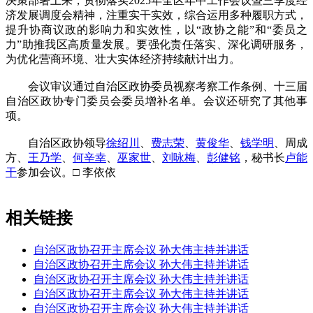
决策部署上来，贯彻落实2025年全区年中工作会议暨三季度经
济发展调度会精神，注重实干实效，综合运用多种履职方式，
提升协商议政的影响力和实效性，以“政协之能”和“委员之
力”助推我区高质量发展。要强化责任落实、深化调研服务，
为优化营商环境、壮大实体经济持续献计出力。
会议审议通过自治区政协委员视察考察工作条例、十三届
自治区政协专门委员会委员增补名单。会议还研究了其他事
项。
自治区政协领导
徐绍川
、
费志荣
、
黄俊华
、
钱学明
、周成
方、
王乃学
、
何辛幸
、
巫家世
、
刘咏梅
、
彭健铭
，秘书长
卢能
干
参加会议。□ 李依依
相关链接
自治区政协召开主席会议 孙大伟主持并讲话
自治区政协召开主席会议 孙大伟主持并讲话
自治区政协召开主席会议 孙大伟主持并讲话
自治区政协召开主席会议 孙大伟主持并讲话
自治区政协召开主席会议 孙大伟主持并讲话