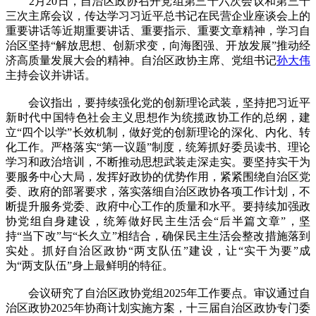
2月20日，自治区政协召开党组第三十六次会议和第三十
三次主席会议，传达学习习近平总书记在民营企业座谈会上的
重要讲话等近期重要讲话、重要指示、重要文章精神，学习自
治区坚持“解放思想、创新求变，向海图强、开放发展”推动经
济高质量发展大会的精神。自治区政协主席、党组书记
孙大伟
主持会议并讲话。
会议指出，要持续强化党的创新理论武装，坚持把习近平
新时代中国特色社会主义思想作为统揽政协工作的总纲，建
立“四个以学”长效机制，做好党的创新理论的深化、内化、转
化工作。严格落实“第一议题”制度，统筹抓好委员读书、理论
学习和政治培训，不断推动思想武装走深走实。要坚持实干为
要服务中心大局，发挥好政协的优势作用，紧紧围绕自治区党
委、政府的部署要求，落实落细自治区政协各项工作计划，不
断提升服务党委、政府中心工作的质量和水平。要持续加强政
协党组自身建设，统筹做好民主生活会“后半篇文章”，坚
持“当下改”与“长久立”相结合，确保民主生活会整改措施落到
实处。抓好自治区政协“两支队伍”建设，让“实干为要”成
为“两支队伍”身上最鲜明的特征。
会议研究了自治区政协党组2025年工作要点。审议通过自
治区政协2025年协商计划实施方案，十三届自治区政协专门委