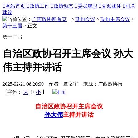

网站首页

政协工作

政协动态

委员履职

党派团体

机关
建设
当前位置：
广西政协网首页
>
政协会议
>
政协主席会议
>
第十三届
> 正文
第十三届
自治区政协召开主席会议 孙大
伟主持并讲话
2025-02-21 08:20:00 作者：覃文宇 来源：广西政协报
【字体：
大
中
小
】
打印
自治区政协召开主席会议
孙大伟
主持并讲话