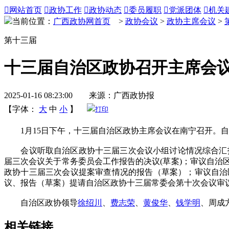

网站首页

政协工作

政协动态

委员履职

党派团体

机关
当前位置：
广西政协网首页
>
政协会议
>
政协主席会议
>
第十三届
十三届自治区政协召开主席会
2025-01-16 08:23:00 来源：广西政协报
【字体：
大
中
小
】
打印
1月15日下午，十三届自治区政协主席会议在南宁召开。自
会议听取自治区政协十三届三次会议小组讨论情况综合汇报、
届三次会议关于常务委员会工作报告的决议(草案)；审议自
政协十三届三次会议提案审查情况的报告（草案）；审议自治
议、报告（草案）提请自治区政协十三届常委会第十次会议审
自治区政协领导
徐绍川
、
费志荣
、
黄俊华
、
钱学明
、周成
相关链接