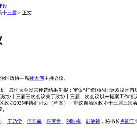
建设
第十三届
> 正文
议
治区政协主席
孙大伟
主持会议。
最佳大会发言评选结果汇报；审议“打造国内国际双循环市场
治区政协十三届三次会议关于政协十三届二次会议以来提案工作情
区政协2025年协商计划（草案）；审议自治区政协十三届三次
议。
方、
王乃学
、
何辛幸
、
巫家世
、
刘咏梅
、
彭健铭
，秘书长
卢能干