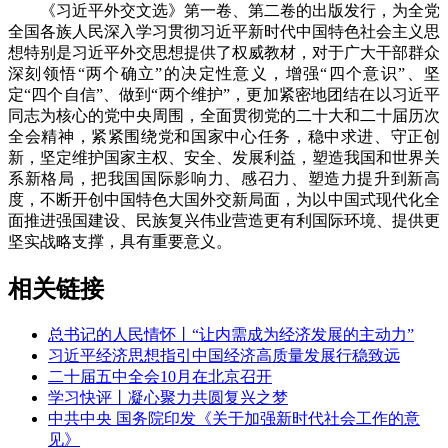
《习近平外交文选》第一卷、第二卷的出版发行，为全党
全国各族人民深入学习贯彻习近平新时代中国特色社会主义思
想特别是习近平外交思想提供了权威教材，对于广大干部群众
深刻领悟“两个确立”的决定性意义，增强“四个意识”、坚
定“四个自信”、做到“两个维护”，更加紧密地团结在以习近平
同志为核心的党中央周围，全面贯彻党的二十大和二十届历次
全会精神，紧紧围绕党和国家中心任务，稳中求进、守正创
新，坚定维护国家主权、安全、发展利益，塑造我国和世界关
系新格局，把我国国际影响力、感召力、塑造力提升到新高
度，不断开创中国特色大国外交新局面，为以中国式现代化全
面推进强国建设、民族复兴伟业营造更有利国际环境、提供更
坚实战略支撑，具有重要意义。
相关链接
总书记的人民情怀丨“让内需成为经济发展的主动力”
习近平经济思想指引中国经济高质量发展行稳致远
二十届五中全会10月在北京召开
学习快评丨凝心聚力共圆复兴之梦
中共中央 国务院印发《关于加强新时代社会工作的意
见》