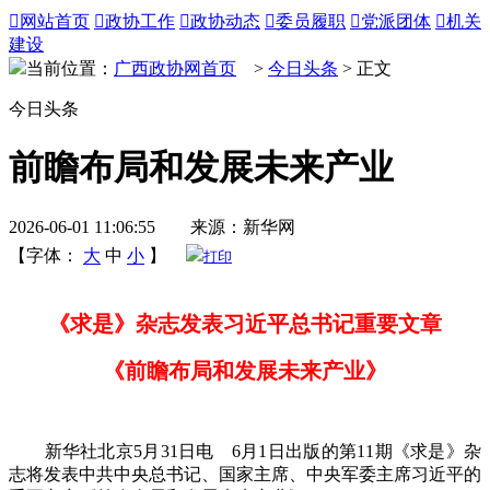

网站首页

政协工作

政协动态

委员履职

党派团体

机关
建设
当前位置：
广西政协网首页
>
今日头条
> 正文
今日头条
前瞻布局和发展未来产业
2026-06-01 11:06:55 来源：新华网
【字体：
大
中
小
】
打印
《求是》杂志发表习近平总书记重要文章
《前瞻布局和发展未来产业》
新华社北京5月31日电 6月1日出版的第11期《求是》杂
志将发表中共中央总书记、国家主席、中央军委主席习近平的