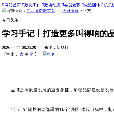

网站首页

政协工作

政协动态

委员履职

党派团体

机关
当前位置：
广西政协网首页
>
今日头条
> 正文
今日头条
学习手记丨打造更多叫得响的
2026-05-11 08:25:29 来源：新华社
【字体：
大
中
小
】
打印
品牌是高质量发展的重要象征，加强品牌建设是发展新质
“十五五”规划纲要部署的16个“强国”建设目标中，