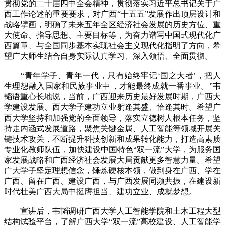
贯彻党的二十届四中全会精神，贯彻落实习近平总书记关于广
西工作论述的重要要求，对广西“十五五”发展作出顶层设计和
战略擘画，明确了未来五年全区经济社会发展的历史方位、重
大使命、指导思想、主要目标等，为奋力谱写中国式现代化广
西篇章、与全国同步基本实现社会主义现代化指明了方向，希
望广大师生结合自身实际认真学习、深入领悟、全面贯彻。
“青年学子、青年一代，只有始终牢记‘国之大者’，把人
生理想融入国家和民族事业中，才能最终成就一番事业。”韦
韬语重心长地说，当前，广西迎来历史最好发展时期，广西大
学建设发展、西大学子建功立业躬逢其盛、恰逢其时。希望广
西大学坚持和加强党的全面领导，落实立德树人根本任务，坚
持走内涵式发展道路，聚焦关键金属、人工智能等领域开展关
键技术攻关，不断提升科技创新和成果转化能力，打造高素质
专业化教师队伍，加快建设中国特色“双一流”大学，为服务国
家发展战略和广西经济社会发展大局贡献更多智慧力量。希望
广大学子坚定理想信念，锤炼硬核本领，做到身在广西、学在
广西、留在广西、建设广西，与广西发展同频共振，在建设新
时代壮美广西大局中挺膺担当、建功立业、成就梦想。
宣讲后，韦韬调研广西大学人工智能学院和土木工程大型
结构试验平台，了解广西大学“双一流”高校建设、人工智能学