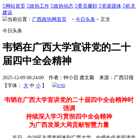

网站首页

政协工作

政协动态

委员履职

党派团体

机关
建设
当前位置：
广西政协网首页
>
今日头条
> 正文
今日头条
韦韬在广西大学宣讲党的二十
届四中全会精神
2025-12-09 08:24:00 作者：钟小启 龚文颖 来源：广西日报
【字体：
大
中
小
】
打印
韦韬在广西大学宣讲党的二十届四中全会精神时
强调
持续深入学习贯彻四中全会精神
为广西发展大局贡献智慧力量
近日，自治区主席韦韬来到广西大学，向师生代表宣讲党