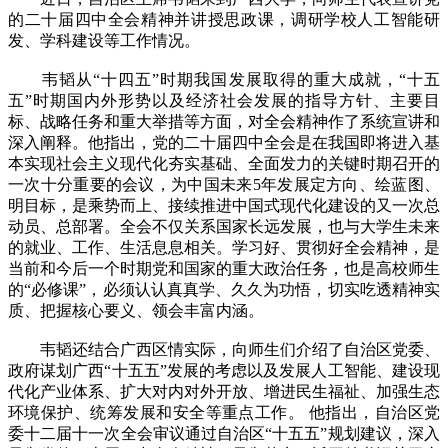
的二十届四中全会精神并讲授思政课，调研学校人工智能研
发、学科建设等工作情况。
韦韬从“十四五”时期我国发展取得的重大成就，“十五
五”时期国内外形势以及经济社会发展的指导方针、主要目
标、战略任务和重大举措等方面，对全会精神作了系统宣讲和
深入阐释。他指出，党的二十届四中全会是在我国即将进入基
本实现社会主义现代化夯实基础、全面发力的关键时期召开的
一次十分重要的会议，为中国未来5年发展定方向、绘蓝图、
明目标，是乘势而上、接续推进中国式现代化建设的又一次总
动员、总部署。全会不仅关系国家长远发展，也与大学生未来
的就业、工作、生活息息相关。学习好、贯彻好全会精神，是
当前和今后一个时期党和国家的重大政治任务，也是高校师生
的“必修课”，必须认认真真学、久久为功悟，切实吃透精神实
质、把握核心要义、领会丰富内涵。
韦韬还结合广西区情实际，向师生们介绍了自治区党委、
政府谋划广西“十五五”发展的考虑以及发展人工智能、建设现
代化产业体系、扩大对内对外开放、增进民生福祉、加强生态
环境保护、统筹发展和安全等重点工作。 他指出，自治区党
委十二届十一次全会审议通过自治区“十五五”规划建议，深入