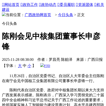

网站首页

政协工作

政协动态

委员履职

党派团体

机关
建设
当前位置：
广西政协网首页
>
今日头条
> 正文
今日头条
陈刚会见中核集团董事长申彦
锋
2025-11-28 08:38:00 作者：罗昌亮 陈贻泽 来源：广西日报
【字体：
大
中
小
】
打印
11月26日，自治区党委书记、自治区人大常委会主任陈刚
在南宁会见中国核工业集团有限公司董事长申彦锋一行。
陈刚代表自治区党委、政府对中核集团长期以来大力支持
广西发展表示感谢。陈刚表示，广西深入学习贯彻党的二十届
四中全会精神和习近平总书记关于广西工作论述的重要要求，
抢抓国家实施人工智能能力建设普惠计划、高水平共建西部陆