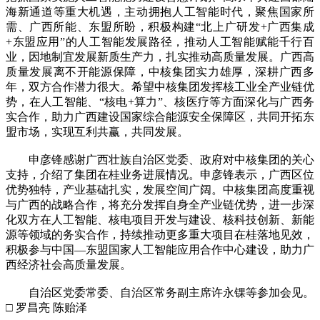
海新通道等重大机遇，主动拥抱人工智能时代，聚焦国家所
需、广西所能、东盟所盼，积极构建“北上广研发+广西集成
+东盟应用”的人工智能发展路径，推动人工智能赋能千行百
业，因地制宜发展新质生产力，扎实推动高质量发展。广西高
质量发展离不开能源保障，中核集团实力雄厚，深耕广西多
年，双方合作潜力很大。希望中核集团发挥核工业全产业链优
势，在人工智能、“核电+算力”、核医疗等方面深化与广西务
实合作，助力广西建设国家综合能源安全保障区，共同开拓东
盟市场，实现互利共赢，共同发展。
申彦锋感谢广西壮族自治区党委、政府对中核集团的关心
支持，介绍了集团在桂业务进展情况。申彦锋表示，广西区位
优势独特，产业基础扎实，发展空间广阔。中核集团高度重视
与广西的战略合作，将充分发挥自身全产业链优势，进一步深
化双方在人工智能、核电项目开发与建设、核科技创新、新能
源等领域的务实合作，持续推动更多重大项目在桂落地见效，
积极参与中国—东盟国家人工智能应用合作中心建设，助力广
西经济社会高质量发展。
自治区党委常委、自治区常务副主席许永锞等参加会见。
□ 罗昌亮 陈贻泽