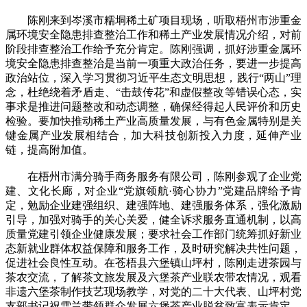
陈刚来到岑溪市糯垌稀土矿项目现场，听取梧州市涉重金
属环境安全隐患排查整治工作和稀土产业发展情况介绍，对前
阶段排查整治工作给予充分肯定。陈刚强调，抓好涉重金属环
境安全隐患排查整治是当前一项重大政治任务，要进一步提高
政治站位，深入学习贯彻习近平生态文明思想，践行“两山”理
念，杜绝绕着矛盾走、“击鼓传花”和虚假整改等错误心态，实
事求是推进问题整改和动态调整，确保经得起人民评价和历史
检验。要加快推动稀土产业高质量发展，与有色金属特别是关
键金属产业发展相结合，加大科技创新投入力度，延伸产业
链，提高附加值。
在梧州市满分骑手商务服务有限公司，陈刚参观了企业党
建、文化长廊，对企业“党旗领航·骑心协力”党建品牌给予肯
定，勉励企业建强组织、建强阵地、建强服务体系，强化激励
引导，加强对骑手的关心关爱，健全诉求服务直通机制，以高
质量党建引领企业健康发展；要求社会工作部门统筹抓好新业
态新就业群体权益保障和服务工作，及时研究解决共性问题，
促进社会良性互动。在苍梧县六堡镇山坪村，陈刚走进茶园与
茶农交流，了解茶文旅发展及六堡茶产业联农带农情况，观看
非遗六堡茶制作技艺现场教学，对党的二十大代表、山坪村党
支部书记祝雪兰带领群众发展六堡茶产业脱贫致富表示肯定。