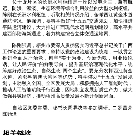
位于龙圩区的长洲水利枢纽是一座以发电为主，兼有航
运、防洪、灌溉、生态环境等综合利用效益的大型水利枢纽。
陈刚在长洲水利枢纽，听取相关情况介绍，俯瞰西江黄金水道
通航情况。他强调，要科学做好“十五五”交通规划，加快推进
平陆运河建设，大力推进广西现代水运网规划建设，高水平共
建西部陆海新通道，着力构建综合立体交通运输网。
陈刚强调，梧州市要深入贯彻落实习近平总书记关于广西
工作论述的重要要求，坚持以党的政治建设为统领，一以贯之
推进全面从严治党，树牢“实干为要、创新为魂，用业绩说
话、让人民评价”的鲜明导向，提升基层治理现代化水平，统
筹建好政治生态、自然生态“两个生态”。要充分发挥西江黄金
水道、紧邻粤港澳大湾区等优势，科学谋划“十五五”发展规
划，主动融入全国、全区发展大局，积极拥抱人工智能时代，
推动人工智能赋能千行百业，因地制宜发展新质生产力，做大
做强县域经济，推动梧州高质量发展不断开创新局面。
自治区党委常委、秘书长周异决等参加调研。□ 罗昌亮
陈贻泽
相关链接