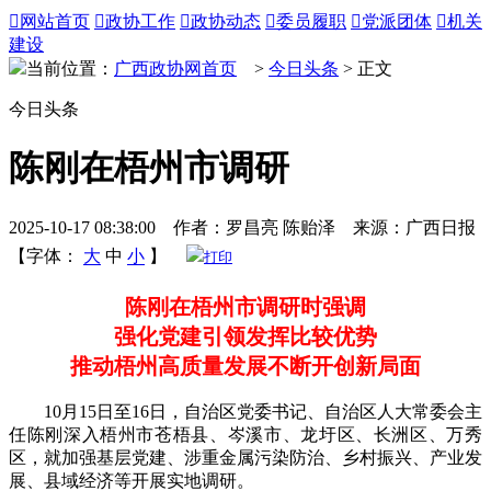

网站首页

政协工作

政协动态

委员履职

党派团体

机关
建设
当前位置：
广西政协网首页
>
今日头条
> 正文
今日头条
陈刚在梧州市调研
2025-10-17 08:38:00 作者：罗昌亮 陈贻泽 来源：广西日报
【字体：
大
中
小
】
打印
陈刚在梧州市调研时强调
强化党建引领发挥比较优势
推动梧州高质量发展不断开创新局面
10月15日至16日，自治区党委书记、自治区人大常委会主
任陈刚深入梧州市苍梧县、岑溪市、龙圩区、长洲区、万秀
区，就加强基层党建、涉重金属污染防治、乡村振兴、产业发
展、县域经济等开展实地调研。