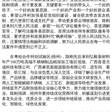
陈刚强调，村子要发展，关键要有一个好的带头人、一个好的
班子、一个好的发展思路、一个好的产业和一个好的群众基
础，希望山坪村加强基层党组织建设，健全联农带农富农机
制，把六堡茶打造成支柱产业，带动更多群众增收致富。陈刚
还来到六堡人民法庭，参观“一站式”诉讼服务中心、茶道调解
室等，了解司法服务基层群众、首席法律咨询专家团队服务等
情况，要求坚持和发展新时代“枫桥经验”，坚持人民法院为人
民，注重情理法相融和诉前调解，努力让人民群众在每一个司
法案件中感受到公平正义。
在粤桂合作特别试验区(梧州)，陈刚先后来到弘毅新材料
年产100万吨高端不锈钢制品精深加工项目现场、广西喜荟天
成科技有限公司、广西睿奕新能源股份有限公司，进车间、看
项目、听汇报，与企业负责人深入交流，详细了解企业生产经
营、产品研发、品牌建设等情况，鼓励企业加大研发投入，利
用人工智能赋能不锈钢、人工宝石、新能源等特色产业发展，
持续提升产品附加值和企业核心竞争力，努力做大做强做优企
业。陈刚强调，梧州市要持续优化营商环境，积极谋划引进更
多龙头企业、优质企业，进一步强链补链延链，推动产业高端
化、智能化、绿色化发展。