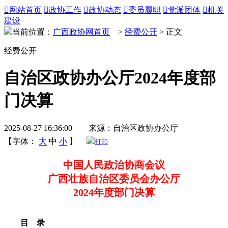

网站首页

政协工作

政协动态

委员履职

党派团体

机关
建设
当前位置：
广西政协网首页
>
经费公开
> 正文
经费公开
自治区政协办公厅2024年度部
门决算
2025-08-27 16:36:00 来源：自治区政协办公厅
【字体：
大
中
小
】
打印
中国人民政治协商会议
广西壮族自治区委员会办公厅
2024年度部门决算
目
录