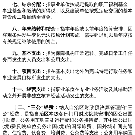
七、结余分配：
指事业单位按规定提取的职工福利基金、
事业基金和缴纳的所得税，以及建设单位按规定应交回的基本
建设竣工项目结余资金。
八、年末结转和结余：
指本年度或以前年度预算安排、因
客观条件发生变化无法按原计划实施，需要延迟到以后年度按
有关规定继续使用的资金。
九、基本支出：
指为保障机构正常运转、完成日常工作任
务而发生的人员支出和公用支出。
十、项目支出：
指在基本支出之外为完成特定行政任务和
事业发展目标所发生的支出。
十一、经营支出：
指事业单位在专业业务活动及其辅助活
动之外开展非独立核算经营活动发生的支出。
十二、“三公”经费：
纳入自治区财政预决算管理的“三
公”经费，是指自治区本级各部门用财政拨款安排的因公出国
(境)费、公务用车购置及运行费和公务接待费。其中因公出国
(境)费反映单位公务出国(境)的国际旅费、国外城市间交通
费、住宿费、伙食费、培训费、公杂费等支出；公务用车购置