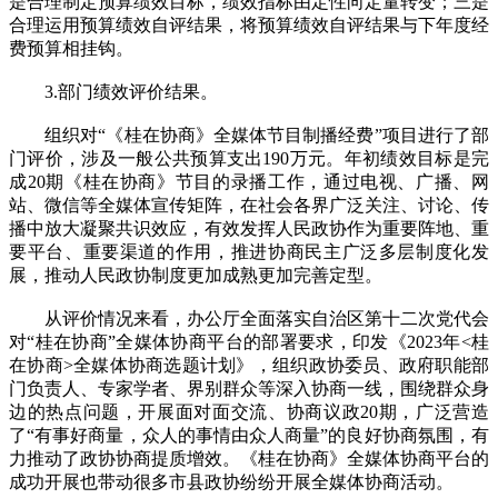
是合理制定预算绩效目标，绩效指标由定性向定量转变；三是
合理运用预算绩效自评结果，将预算绩效自评结果与下年度经
费预算相挂钩。
3.部门绩效评价结果。
组织对“《桂在协商》全媒体节目制播经费”项目进行了部
门评价，涉及一般公共预算支出190万元。年初绩效目标是完
成20期《桂在协商》节目的录播工作，通过电视、广播、网
站、微信等全媒体宣传矩阵，在社会各界广泛关注、讨论、传
播中放大凝聚共识效应，有效发挥人民政协作为重要阵地、重
要平台、重要渠道的作用，推进协商民主广泛多层制度化发
展，推动人民政协制度更加成熟更加完善定型。
从评价情况来看，办公厅全面落实自治区第十二次党代会
对“桂在协商”全媒体协商平台的部署要求，印发《2023年<桂
在协商>全媒体协商选题计划》，组织政协委员、政府职能部
门负责人、专家学者、界别群众等深入协商一线，围绕群众身
边的热点问题，开展面对面交流、协商议政20期，广泛营造
了“有事好商量，众人的事情由众人商量”的良好协商氛围，有
力推动了政协协商提质增效。《桂在协商》全媒体协商平台的
成功开展也带动很多市县政协纷纷开展全媒体协商活动。