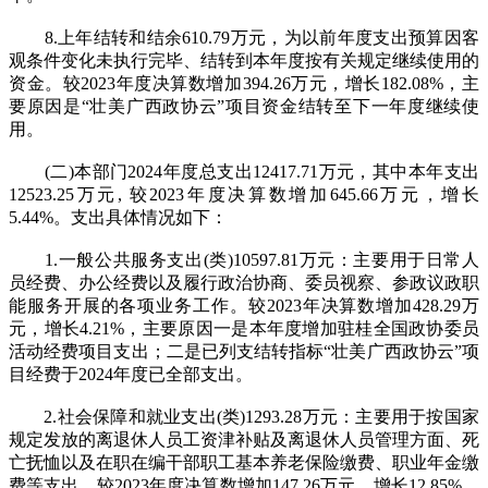
8.上年结转和结余610.79万元，为以前年度支出预算因客
观条件变化未执行完毕、结转到本年度按有关规定继续使用的
资金。较2023年度决算数增加394.26万元，增长182.08%，主
要原因是“壮美广西政协云”项目资金结转至下一年度继续使
用。
(二)本部门2024年度总支出12417.71万元，其中本年支出
12523.25万元, 较2023年度决算数增加645.66万元，增长
5.44%。支出具体情况如下：
1.一般公共服务支出(类)10597.81万元：主要用于日常人
员经费、办公经费以及履行政治协商、委员视察、参政议政职
能服务开展的各项业务工作。较2023年决算数增加428.29万
元，增长4.21%，主要原因一是本年度增加驻桂全国政协委员
活动经费项目支出；二是已列支结转指标“壮美广西政协云”项
目经费于2024年度已全部支出。
2.社会保障和就业支出(类)1293.28万元：主要用于按国家
规定发放的离退休人员工资津补贴及离退休人员管理方面、死
亡抚恤以及在职在编干部职工基本养老保险缴费、职业年金缴
费等支出。较2023年度决算数增加147.26万元，增长12.85%，