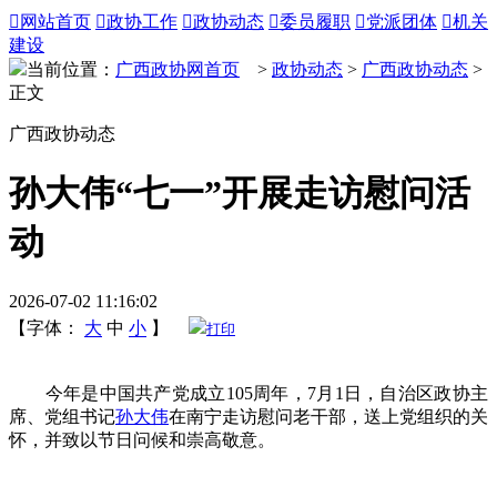

网站首页

政协工作

政协动态

委员履职

党派团体

机关
建设
当前位置：
广西政协网首页
>
政协动态
>
广西政协动态
>
正文
广西政协动态
孙大伟“七一”开展走访慰问活
动
2026-07-02 11:16:02
【字体：
大
中
小
】
打印
今年是中国共产党成立105周年，7月1日，自治区政协主
席、党组书记
孙大伟
在南宁走访慰问老干部，送上党组织的关
怀，并致以节日问候和崇高敬意。