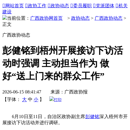

网站首页

政协工作

政协动态

委员履职

党派团体

机关
建设
当前位置：
广西政协网首页
>
政协动态
>
广西政协动态
>
正文
广西政协动态
彭健铭到梧州开展接访下访活
动时强调 主动担当作为 做
好“送上门来的群众工作”
2026-06-15 08:41:47 来源：广西政协报
【字体：
大
中
小
】
打印
6月10日至11日，自治区政协副主席
彭健铭
深入梧州市开
展接访下访活动并进行调研。