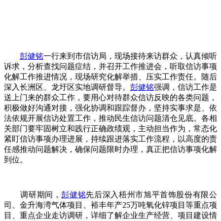
彭健铭
一行来到市信访局，现场接待来访群众，认真倾听
诉求，分析查找问题症结，并召开工作推进会，听取信访事项
化解工作推进情况，现场研究化解举措、压实工作责任。随后
深入长洲区、龙圩区实地调研督导。
彭健铭
强调，信访工作是
送上门来的群众工作，要用心对待群众信访反映的各类问题，
积极做好沟通对接，强化协调和跟踪督办，坚持实事求是、依
法依规开展信访处置工作，推动民生信访问题清仓见底。各相
关部门要牢固树立和践行正确政绩观，主动担当作为，常态化
紧盯信访事项办理进展，持续跟进落实工作流程，以高度的责
任感推动问题解决，确保问题限时办理，真正把信访事项化解
到位。
调研期间，
彭健铭
先后深入梧州市旭平首饰股份有限公
司、金升海湾气体项目、裕丰年产25万吨氧化锌项目等重点项
目、重点企业走访调研，详细了解企业生产经营、项目建设情