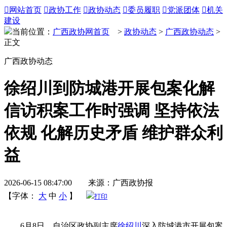

网站首页

政协工作

政协动态

委员履职

党派团体

机关
建设
当前位置：
广西政协网首页
>
政协动态
>
广西政协动态
>
正文
广西政协动态
徐绍川到防城港开展包案化解
信访积案工作时强调 坚持依法
依规 化解历史矛盾 维护群众利
益
2026-06-15 08:47:00 来源：广西政协报
【字体：
大
中
小
】
打印
6月8日，自治区政协副主席
徐绍川
深入防城港市开展包案