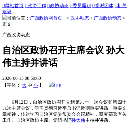

网站首页

政协工作

政协动态

委员履职

党派团体

机关
建设
当前位置：
广西政协网首页
>
政协动态
>
广西政协动态
>
正文
广西政协动态
自治区政协召开主席会议 孙大
伟主持并讲话
2026-06-15 08:50:00
【字体：
大
中
小
】
打印
6月12日，自治区政协召开党组第六十一次会议和第四十
九次主席会议，学习贯彻习近平总书记近期重要讲话、重要文
章精神，传达学习自治区党委常委会会议精神，研究部署有关
工作。自治区政协主席、党组书记
孙大伟
主持并讲话。