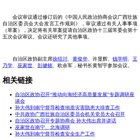
会议审议通过修订后的《中国人民政治协商会议广西壮族
自治区委员会大会发言工作规则》，审议通过有关人事事项
（草案），决定将有关草案提请自治区政协十三届常委会第十
五次会议审议。会议还研究了其他事项。
自治区政协副主席
徐绍川
、
黄俊华
、许显辉、
钱学明
、
王
乃学
、
巫家世
、
彭健铭
、欧余军，秘书长黄智宇参加会议。
相关链接
自治区政协召开“推动向海经济高质量发展”专题调研座
谈会
孙大伟到南宁督导检查地质灾害隐患大排查工作
中共政协广西壮族自治区委员会机关党员大会召开
自治区政协召开专题协商会 孙大伟出席并讲话
巫家世在南宁、北海调研
孙大伟到南宁督导检查安全生产工作